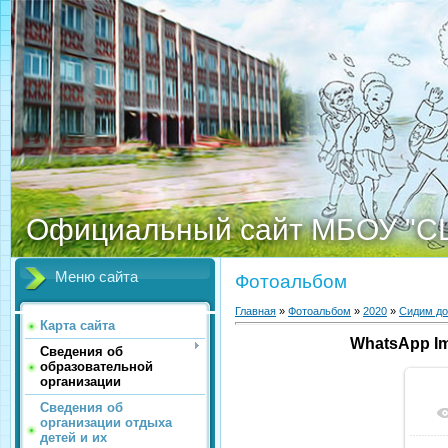
Официальный сайт МБОУ "С
Меню сайта
Фотоальбом
Главная
»
Фотоальбом
»
2020
»
Сидим д
Карта сайта
WhatsApp Ima
Сведения об
образовательной
организации
Сведения об
организации отдыха
детей и их