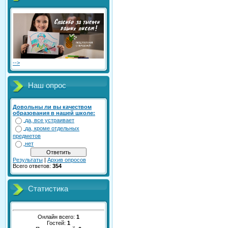
-->
Наш опрос
Довольны ли вы качеством
образования в нашей школе:
да, все устраивает
да, кроме отдельных
предметов
нет
Результаты
|
Архив опросов
Всего ответов:
354
Статистика
Онлайн всего:
1
Гостей:
1