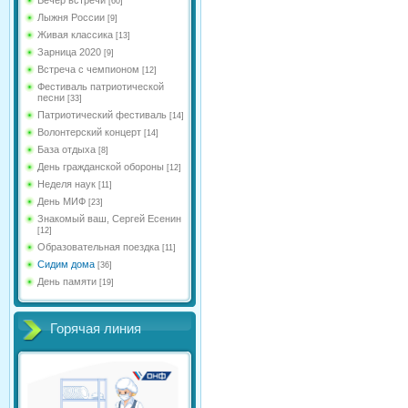
[60]
Лыжня России
[9]
Живая классика
[13]
Зарница 2020
[9]
Встреча с чемпионом
[12]
Фестиваль патриотической
песни
[33]
Патриотический фестиваль
[14]
Волонтерский концерт
[14]
База отдыха
[8]
День гражданской обороны
[12]
Неделя наук
[11]
День МИФ
[23]
Знакомый ваш, Сергей Есенин
[12]
Образовательная поездка
[11]
Сидим дома
[36]
День памяти
[19]
Горячая линия