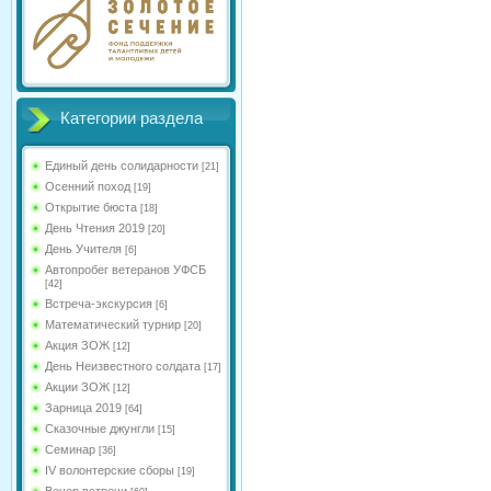
Категории раздела
Единый день солидарности
[21]
Осенний поход
[19]
Открытие бюста
[18]
День Чтения 2019
[20]
День Учителя
[6]
Автопробег ветеранов УФСБ
[42]
Встреча-экскурсия
[6]
Математический турнир
[20]
Акция ЗОЖ
[12]
День Неизвестного солдата
[17]
Акции ЗОЖ
[12]
Зарница 2019
[64]
Сказочные джунгли
[15]
Семинар
[36]
IV волонтерские сборы
[19]
Вечер встречи