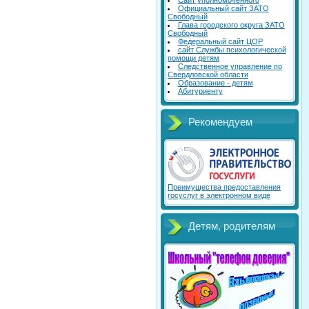
Сайт уполномоченного
Официальный сайт ЗАТО
Свободный
Глава городского округа ЗАТО
Свободный
Федеральный сайт ЦОР
сайт Службы психологической
помощи детям
Следственное управление по
Свердловской области
Образование - детям
Абитуриенту
Рекомендуем
Преимущества предоставления
госуслуг в электронном виде
Детям, родителям