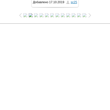
Добавлено
17.10.2019
sc25
1024x683
/ 69.8Kb