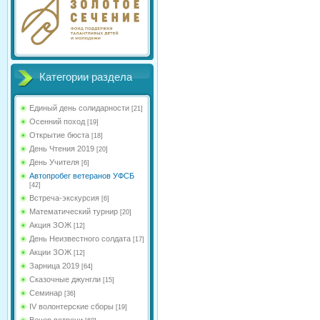
Категории раздела
Единый день солидарности
[21]
Осенний поход
[19]
Открытие бюста
[18]
День Чтения 2019
[20]
День Учителя
[6]
Автопробег ветеранов УФСБ
[42]
Встреча-экскурсия
[6]
Математический турнир
[20]
Акция ЗОЖ
[12]
День Неизвестного солдата
[17]
Акции ЗОЖ
[12]
Зарница 2019
[64]
Сказочные джунгли
[15]
Семинар
[36]
IV волонтерские сборы
[19]
Вечер встречи