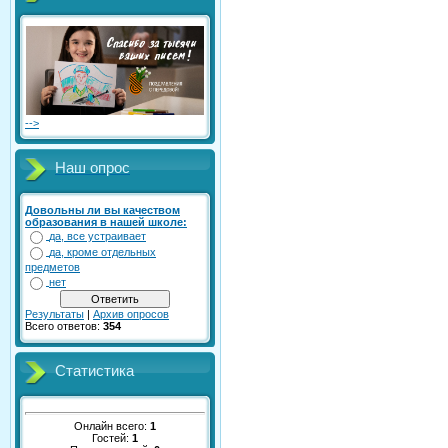
-->
Наш опрос
Довольны ли вы качеством
образования в нашей школе:
да, все устраивает
да, кроме отдельных
предметов
нет
Результаты
|
Архив опросов
Всего ответов:
354
Статистика
Онлайн всего:
1
Гостей:
1