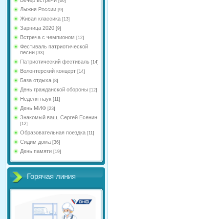
[60]
Лыжня России
[9]
Живая классика
[13]
Зарница 2020
[9]
Встреча с чемпионом
[12]
Фестиваль патриотической
песни
[33]
Патриотический фестиваль
[14]
Волонтерский концерт
[14]
База отдыха
[8]
День гражданской обороны
[12]
Неделя наук
[11]
День МИФ
[23]
Знакомый ваш, Сергей Есенин
[12]
Образовательная поездка
[11]
Сидим дома
[36]
День памяти
[19]
Горячая линия