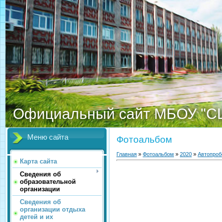
Официальный сайт МБОУ "С
Меню сайта
Фотоальбом
Главная
»
Фотоальбом
»
2020
»
Автопроб
Карта сайта
Сведения об
образовательной
организации
Сведения об
организации отдыха
детей и их