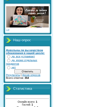
-->
Наш опрос
Довольны ли вы качеством
образования в нашей школе:
да, все устраивает
да, кроме отдельных
предметов
нет
Результаты
|
Архив опросов
Всего ответов:
354
Статистика
Онлайн всего:
1
Гостей:
1