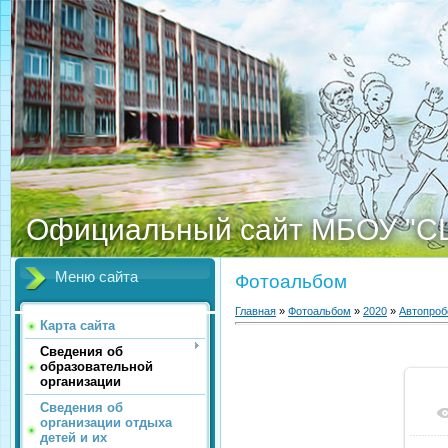
Официальный сайт МБОУ "С
Меню сайта
Фотоальбом
Главная
»
Фотоальбом
»
2020
»
Автопроб
Карта сайта
Сведения об
образовательной
организации
Сведения об
организации отдыха
детей и их