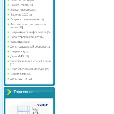
[60]
Лыжня России
[9]
Живая классика
[13]
Зарница 2020
[9]
Встреча с чемпионом
[12]
Фестиваль патриотической
песни
[33]
Патриотический фестиваль
[14]
Волонтерский концерт
[14]
База отдыха
[8]
День гражданской обороны
[12]
Неделя наук
[11]
День МИФ
[23]
Знакомый ваш, Сергей Есенин
[12]
Образовательная поездка
[11]
Сидим дома
[36]
День памяти
[19]
Горячая линия