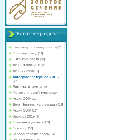
Категории раздела
Единый день солидарности
[21]
Осенний поход
[19]
Открытие бюста
[18]
День Чтения 2019
[20]
День Учителя
[6]
Автопробег ветеранов УФСБ
[42]
Встреча-экскурсия
[6]
Математический турнир
[20]
Акция ЗОЖ
[12]
День Неизвестного солдата
[17]
Акции ЗОЖ
[12]
Зарница 2019
[64]
Сказочные джунгли
[15]
Семинар
[36]
IV волонтерские сборы
[19]
Вечер встречи