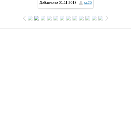
Добавлено
01.11.2018
sc25
1024x683
/ 317.1Kb