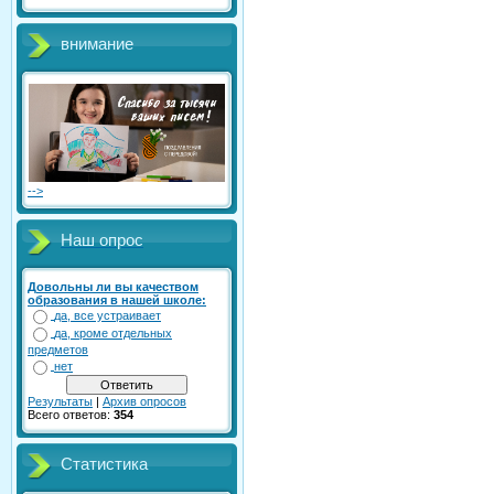
внимание
-->
Наш опрос
Довольны ли вы качеством
образования в нашей школе:
да, все устраивает
да, кроме отдельных
предметов
нет
Результаты
|
Архив опросов
Всего ответов:
354
Статистика