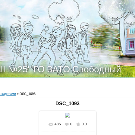
Ш №25" ГО ЗАТО Свободный
с кадетами
» DSC_1093
DSC_1093
485
0
0.0
В реальном размере