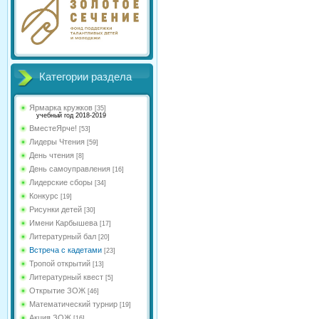
Категории раздела
Ярмарка кружков
[35]
учебный год 2018-2019
ВместеЯрче!
[53]
Лидеры Чтения
[59]
День чтения
[8]
День самоуправления
[16]
Лидерские сборы
[34]
Конкурс
[19]
Рисунки детей
[30]
Имени Карбышева
[17]
Литературный бал
[20]
Встреча с кадетами
[23]
Тропой открытий
[13]
Литературный квест
[5]
Открытие ЗОЖ
[46]
Математический турнир
[19]
Акция ЗОЖ
[16]