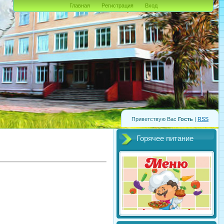
Главная
Регистрация
Вход
Приветствую Вас
Гость
|
RSS
Горячее питание