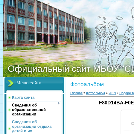
Официальный сайт МБОУ "С
Меню сайта
Фотоальбом
Главная
»
Фотоальбом
»
2019
»
Подари т
Карта сайта
F80D14BA-F0E
Сведения об
образовательной
организации
Сведения об
организации отдыха
детей и их