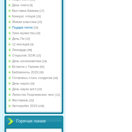
День снега
[9]
Выставка Бажова
[17]
Конкурс чтецов
[24]
Живая классика
[22]
Подари тепло
[24]
Урок мужества
[16]
День Пи
[15]
12 месяцев
[9]
Леонардо
[98]
Открытие ЗОЖ
[15]
День космонавтики
[18]
Встреча с Героем
[82]
Библионочь 2019
[30]
Готовлюсь стать солдатом
[44]
День науки
[19]
День науки англ
[10]
Лепестки Георгиевских лент
[12]
Фестиваль
[20]
Автопробег 2019
[109]
Горячая линия