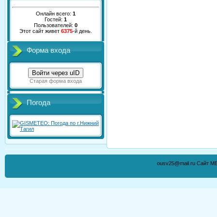
Онлайн всего:
1
Гостей:
1
Пользователей:
0
Этот сайт живет
6375
-й день.
Форма входа
Войти через uID
Старая форма входа
Погода
ousv25@mail.ru Сайт М