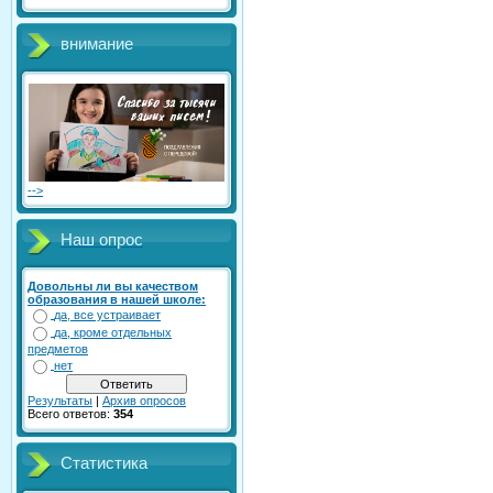
внимание
-->
Наш опрос
Довольны ли вы качеством
образования в нашей школе:
да, все устраивает
да, кроме отдельных
предметов
нет
Результаты
|
Архив опросов
Всего ответов:
354
Статистика