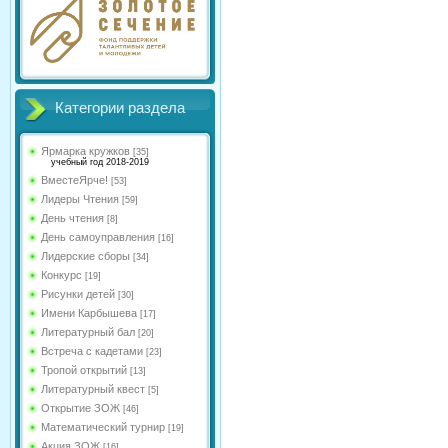
Категории раздела
Ярмарка кружков
[35]
учебный год 2018-2019
ВместеЯрче!
[53]
Лидеры Чтения
[59]
День чтения
[8]
День самоуправления
[16]
Лидерские сборы
[34]
Конкурс
[19]
Рисунки детей
[30]
Имени Карбышева
[17]
Литературный бал
[20]
Встреча с кадетами
[23]
Тропой открытий
[13]
Литературный квест
[5]
Открытие ЗОЖ
[46]
Математический турнир
[19]
Акция ЗОЖ
[16]