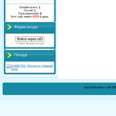
Онлайн всего:
1
Гостей:
1
Пользователей:
0
Этот сайт живет
6375
-й день.
Форма входа
Войти через uID
Старая форма входа
Погода
ousv25@mail.ru Сайт М