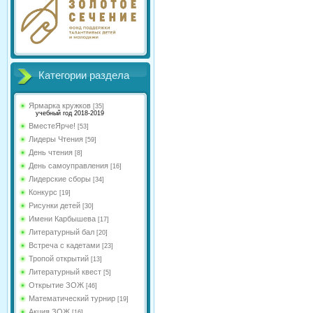
Категории раздела
Ярмарка кружков
[35]
учебный год 2018-2019
ВместеЯрче!
[53]
Лидеры Чтения
[59]
День чтения
[8]
День самоуправления
[16]
Лидерские сборы
[34]
Конкурс
[19]
Рисунки детей
[30]
Имени Карбышева
[17]
Литературный бал
[20]
Встреча с кадетами
[23]
Тропой открытий
[13]
Литературный квест
[5]
Открытие ЗОЖ
[46]
Математический турнир
[19]
Акция ЗОЖ
[16]