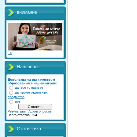
внимание
-->
Наш опрос
Довольны ли вы качеством
образования в нашей школе:
да, все устраивает
да, кроме отдельных
предметов
нет
Результаты
|
Архив опросов
Всего ответов:
354
Статистика