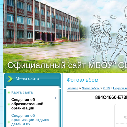
Официальный сайт МБОУ "С
Меню сайта
Фотоальбом
Главная
»
Фотоальбом
»
2019
»
Подари т
Карта сайта
894C4660-E73
Сведения об
образовательной
организации
Сведения об
организации отдыха
детей и их