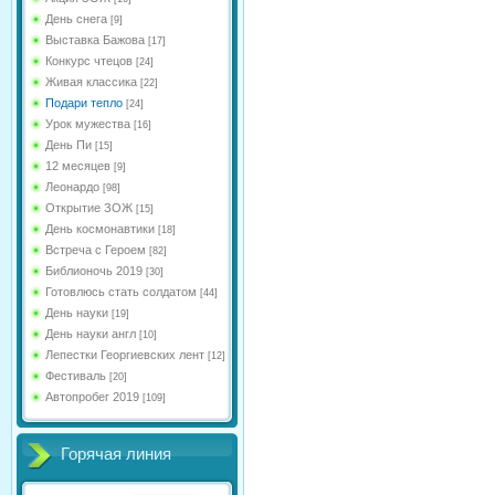
День снега
[9]
Выставка Бажова
[17]
Конкурс чтецов
[24]
Живая классика
[22]
Подари тепло
[24]
Урок мужества
[16]
День Пи
[15]
12 месяцев
[9]
Леонардо
[98]
Открытие ЗОЖ
[15]
День космонавтики
[18]
Встреча с Героем
[82]
Библионочь 2019
[30]
Готовлюсь стать солдатом
[44]
День науки
[19]
День науки англ
[10]
Лепестки Георгиевских лент
[12]
Фестиваль
[20]
Автопробег 2019
[109]
Горячая линия