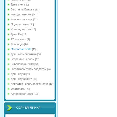
День снега
[9]
Выставка Бажова
[17]
Конкурс чтецов
[24]
Живая классика
[22]
Подари тепло
[24]
Урок мужества
[16]
День Пи
[15]
12 месяцев
[9]
Леонардо
[98]
Открытие ЗОЖ
[15]
День космонавтики
[18]
Встреча с Героем
[82]
Библионочь 2019
[30]
Готовлюсь стать солдатом
[44]
День науки
[19]
День науки англ
[10]
Лепестки Георгиевских лент
[12]
Фестиваль
[20]
Автопробег 2019
[109]
Горячая линия