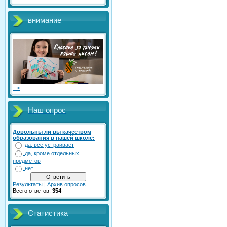
внимание
-->
Наш опрос
Довольны ли вы качеством
образования в нашей школе:
да, все устраивает
да, кроме отдельных
предметов
нет
Результаты
|
Архив опросов
Всего ответов:
354
Статистика