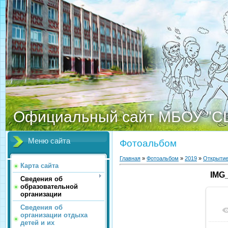
Официальный сайт МБОУ "С
Меню сайта
Фотоальбом
Главная
»
Фотоальбом
»
2019
»
Открыти
Карта сайта
IMG
Сведения об
образовательной
организации
Сведения об
организации отдыха
детей и их