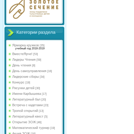
Категории раздела
Ярмарка кружков
[35]
учебный год 2018-2019
ВместеЯрче!
[53]
Лидеры Чтения
[59]
День чтения
[8]
День самоуправления
[16]
Лидерские сборы
[34]
Конкурс
[19]
Рисунки детей
[30]
Имени Карбышева
[17]
Литературный бал
[20]
Встреча с кадетами
[23]
Тропой открытий
[13]
Литературный квест
[5]
Открытие ЗОЖ
[46]
Математический турнир
[19]
Акция ЗОЖ
[16]