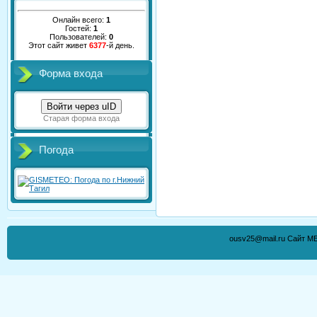
Онлайн всего:
1
Гостей:
1
Пользователей:
0
Этот сайт живет
6377
-й день.
Форма входа
Войти через uID
Старая форма входа
Погода
ousv25@mail.ru Сайт М