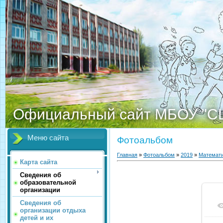
Официальный сайт МБОУ "С
Меню сайта
Фотоальбом
Главная
»
Фотоальбом
»
2019
»
Математи
Карта сайта
Сведения об
образовательной
организации
Сведения об
организации отдыха
детей и их