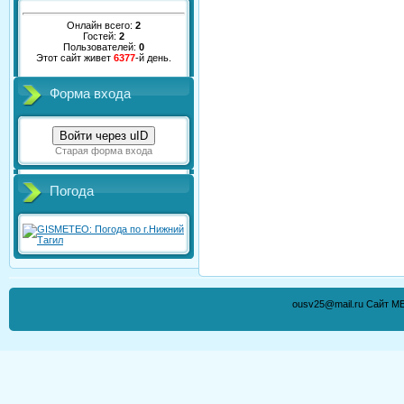
Онлайн всего:
2
Гостей:
2
Пользователей:
0
Этот сайт живет
6377
-й день.
Форма входа
Войти через uID
Старая форма входа
Погода
ousv25@mail.ru Сайт М