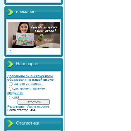
внимание
-->
Наш опрос
Довольны ли вы качеством
образования в нашей школе:
да, все устраивает
да, кроме отдельных
предметов
нет
Результаты
|
Архив опросов
Всего ответов:
354
Статистика