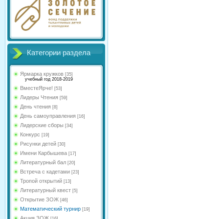
Категории раздела
Ярмарка кружков
[35]
учебный год 2018-2019
ВместеЯрче!
[53]
Лидеры Чтения
[59]
День чтения
[8]
День самоуправления
[16]
Лидерские сборы
[34]
Конкурс
[19]
Рисунки детей
[30]
Имени Карбышева
[17]
Литературный бал
[20]
Встреча с кадетами
[23]
Тропой открытий
[13]
Литературный квест
[5]
Открытие ЗОЖ
[46]
Математический турнир
[19]
Акция ЗОЖ
[16]