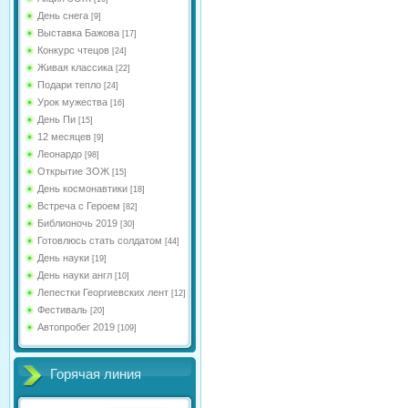
День снега
[9]
Выставка Бажова
[17]
Конкурс чтецов
[24]
Живая классика
[22]
Подари тепло
[24]
Урок мужества
[16]
День Пи
[15]
12 месяцев
[9]
Леонардо
[98]
Открытие ЗОЖ
[15]
День космонавтики
[18]
Встреча с Героем
[82]
Библионочь 2019
[30]
Готовлюсь стать солдатом
[44]
День науки
[19]
День науки англ
[10]
Лепестки Георгиевских лент
[12]
Фестиваль
[20]
Автопробег 2019
[109]
Горячая линия