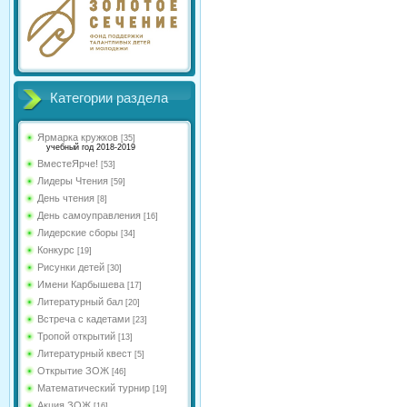
Категории раздела
Ярмарка кружков
[35]
учебный год 2018-2019
ВместеЯрче!
[53]
Лидеры Чтения
[59]
День чтения
[8]
День самоуправления
[16]
Лидерские сборы
[34]
Конкурс
[19]
Рисунки детей
[30]
Имени Карбышева
[17]
Литературный бал
[20]
Встреча с кадетами
[23]
Тропой открытий
[13]
Литературный квест
[5]
Открытие ЗОЖ
[46]
Математический турнир
[19]
Акция ЗОЖ
[16]