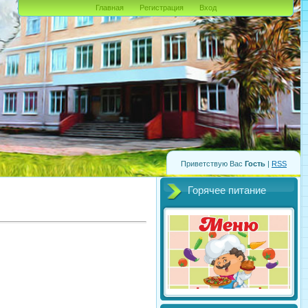
Главная
Регистрация
Вход
Приветствую Вас
Гость
|
RSS
Горячее питание