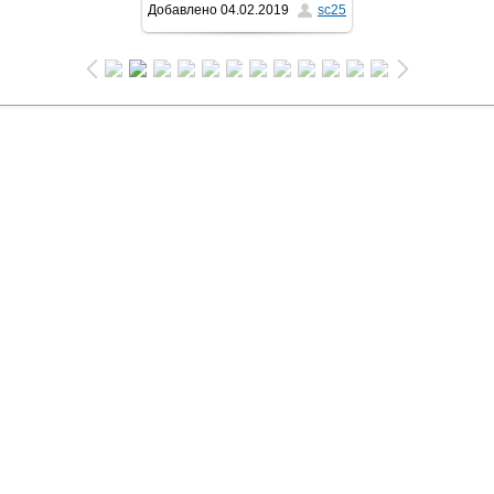
Добавлено
04.02.2019
sc25
1024x768
/ 199.7Kb