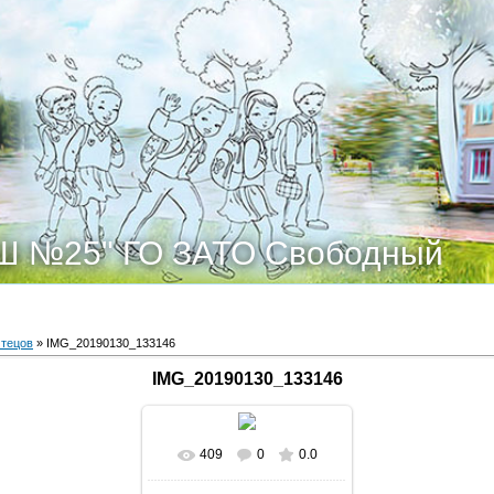
Ш №25" ГО ЗАТО Свободный
чтецов
» IMG_20190130_133146
IMG_20190130_133146
409
0
0.0
В реальном размере