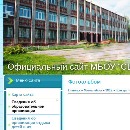
Официальный сайт МБОУ "С
Меню сайта
Фотоальбом
Главная
»
Фотоальбом
»
2019
»
Конкурс 
Карта сайта
Сведения об
образовательной
организации
Сведения об
организации отдыха
детей и их