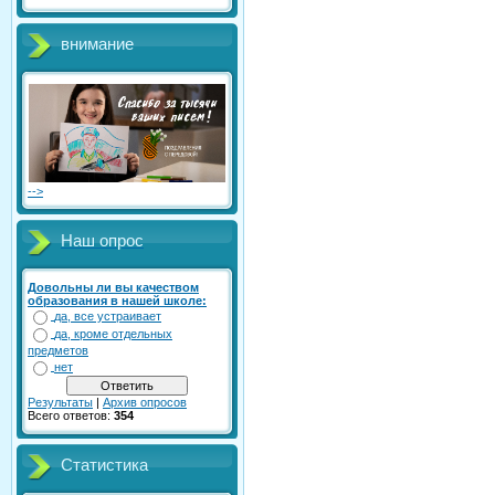
внимание
-->
Наш опрос
Довольны ли вы качеством
образования в нашей школе:
да, все устраивает
да, кроме отдельных
предметов
нет
Результаты
|
Архив опросов
Всего ответов:
354
Статистика