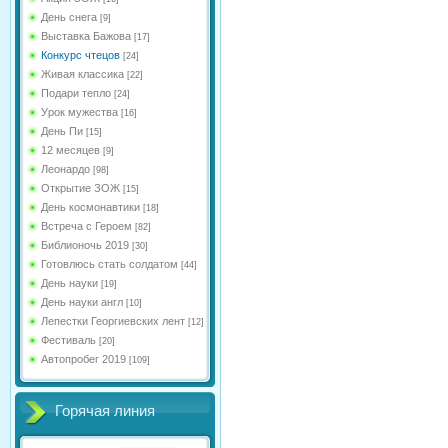
День снега
[9]
Выставка Бажова
[17]
Конкурс чтецов
[24]
Живая классика
[22]
Подари тепло
[24]
Урок мужества
[16]
День Пи
[15]
12 месяцев
[9]
Леонардо
[98]
Открытие ЗОЖ
[15]
День космонавтики
[18]
Встреча с Героем
[82]
Библионочь 2019
[30]
Готовлюсь стать солдатом
[44]
День науки
[19]
День науки англ
[10]
Лепестки Георгиевских лент
[12]
Фестиваль
[20]
Автопробег 2019
[109]
Горячая линия