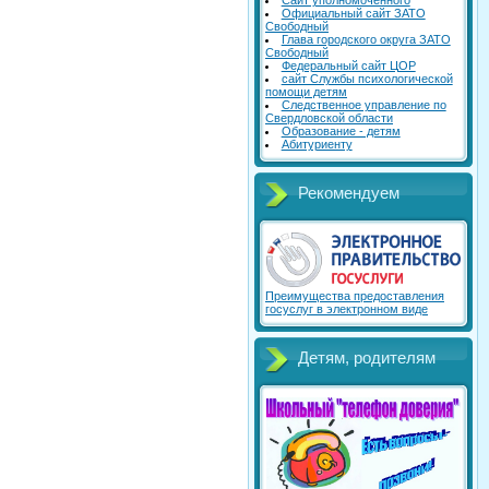
Сайт уполномоченного
Официальный сайт ЗАТО
Свободный
Глава городского округа ЗАТО
Свободный
Федеральный сайт ЦОР
сайт Службы психологической
помощи детям
Следственное управление по
Свердловской области
Образование - детям
Абитуриенту
Рекомендуем
Преимущества предоставления
госуслуг в электронном виде
Детям, родителям