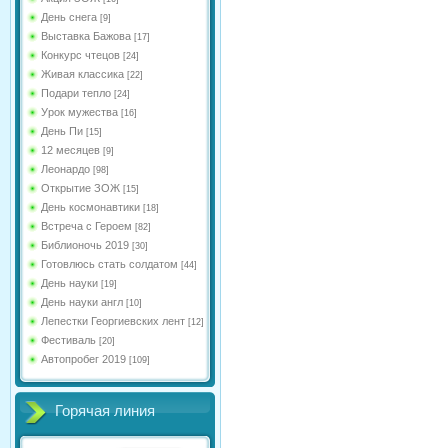
День снега
[9]
Выставка Бажова
[17]
Конкурс чтецов
[24]
Живая классика
[22]
Подари тепло
[24]
Урок мужества
[16]
День Пи
[15]
12 месяцев
[9]
Леонардо
[98]
Открытие ЗОЖ
[15]
День космонавтики
[18]
Встреча с Героем
[82]
Библионочь 2019
[30]
Готовлюсь стать солдатом
[44]
День науки
[19]
День науки англ
[10]
Лепестки Георгиевских лент
[12]
Фестиваль
[20]
Автопробег 2019
[109]
Горячая линия