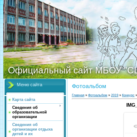
Официальный сайт МБОУ "С
Меню сайта
Фотоальбом
Главная
»
Фотоальбом
»
2019
»
Конкурс
»
Карта сайта
IMG
Сведения об
образовательной
организации
Сведения об
организации отдыха
детей и их