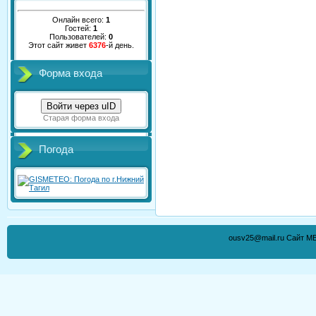
Онлайн всего:
1
Гостей:
1
Пользователей:
0
Этот сайт живет
6376
-й день.
Форма входа
Войти через uID
Старая форма входа
Погода
ousv25@mail.ru Сайт М