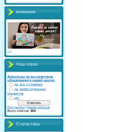
внимание
-->
Наш опрос
Довольны ли вы качеством
образования в нашей школе:
да, все устраивает
да, кроме отдельных
предметов
нет
Результаты
|
Архив опросов
Всего ответов:
354
Статистика