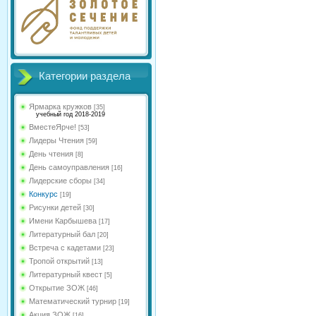
Категории раздела
Ярмарка кружков
[35]
учебный год 2018-2019
ВместеЯрче!
[53]
Лидеры Чтения
[59]
День чтения
[8]
День самоуправления
[16]
Лидерские сборы
[34]
Конкурс
[19]
Рисунки детей
[30]
Имени Карбышева
[17]
Литературный бал
[20]
Встреча с кадетами
[23]
Тропой открытий
[13]
Литературный квест
[5]
Открытие ЗОЖ
[46]
Математический турнир
[19]
Акция ЗОЖ
[16]