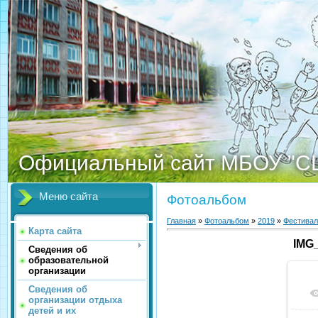
Официальный сайт МБОУ "С
Меню сайта
Фотоальбом
Главная
»
Фотоальбом
»
2019
»
Фестивал
Карта сайта
IMG
Сведения об
образовательной
организации
Сведения об
организации отдыха
детей и их