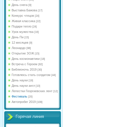
День снега
[9]
Выставка Бажова
[17]
Конкурс чтецов
[24]
Живая классика
[22]
Подари тепло
[24]
Урок мужества
[16]
День Пи
[15]
12 месяцев
[9]
Леонардо
[98]
Открытие ЗОЖ
[15]
День космонавтики
[18]
Встреча с Героем
[82]
Библионочь 2019
[30]
Готовлюсь стать солдатом
[44]
День науки
[19]
День науки англ
[10]
Лепестки Георгиевских лент
[12]
Фестиваль
[20]
Автопробег 2019
[109]
Горячая линия