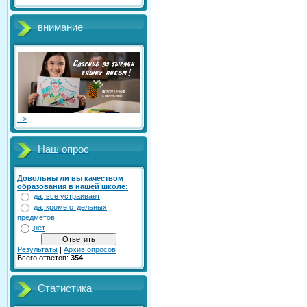
внимание
-->
Наш опрос
Довольны ли вы качеством
образования в нашей школе:
да, все устраивает
да, кроме отдельных
предметов
нет
Результаты
|
Архив опросов
Всего ответов:
354
Статистика