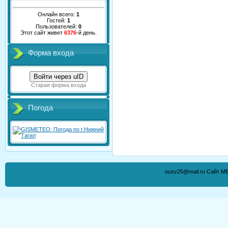
Онлайн всего:
1
Гостей:
1
Пользователей:
0
Этот сайт живет
6376
-й день.
Форма входа
Войти через uID
Старая форма входа
Погода
ousv25@mail.ru Сайт М