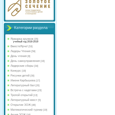
Категории раздела
Ярмарка кружков
[35]
учебный год 2018-2019
ВместеЯрче!
[53]
Лидеры Чтения
[59]
День чтения
[8]
День самоуправления
[16]
Лидерские сборы
[34]
Конкурс
[19]
Рисунки детей
[30]
Имени Карбышева
[17]
Литературный бал
[20]
Встреча с кадетами
[23]
Тропой открытий
[13]
Литературный квест
[5]
Открытие ЗОЖ
[46]
Математический турнир
[19]
Акция ЗОЖ
[16]