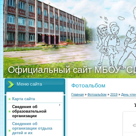
Официальный сайт МБОУ "С
Меню сайта
Фотоальбом
Главная
»
Фотоальбом
»
2019
»
День чте
Карта сайта
Сведения об
образовательной
организации
Сведения об
организации отдыха
детей и их