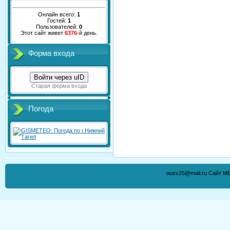
Онлайн всего:
1
Гостей:
1
Пользователей:
0
Этот сайт живет
6376
-й день.
Форма входа
Войти через uID
Старая форма входа
Погода
ousv25@mail.ru Сайт М