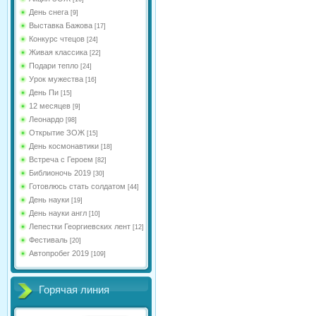
День снега
[9]
Выставка Бажова
[17]
Конкурс чтецов
[24]
Живая классика
[22]
Подари тепло
[24]
Урок мужества
[16]
День Пи
[15]
12 месяцев
[9]
Леонардо
[98]
Открытие ЗОЖ
[15]
День космонавтики
[18]
Встреча с Героем
[82]
Библионочь 2019
[30]
Готовлюсь стать солдатом
[44]
День науки
[19]
День науки англ
[10]
Лепестки Георгиевских лент
[12]
Фестиваль
[20]
Автопробег 2019
[109]
Горячая линия