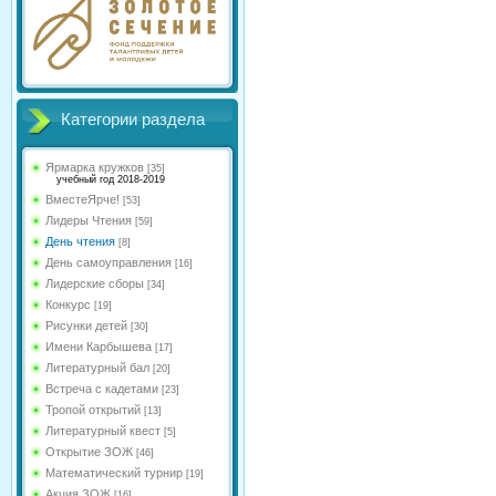
Категории раздела
Ярмарка кружков
[35]
учебный год 2018-2019
ВместеЯрче!
[53]
Лидеры Чтения
[59]
День чтения
[8]
День самоуправления
[16]
Лидерские сборы
[34]
Конкурс
[19]
Рисунки детей
[30]
Имени Карбышева
[17]
Литературный бал
[20]
Встреча с кадетами
[23]
Тропой открытий
[13]
Литературный квест
[5]
Открытие ЗОЖ
[46]
Математический турнир
[19]
Акция ЗОЖ
[16]