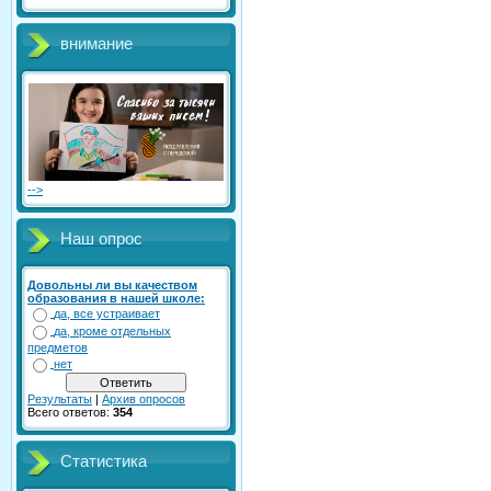
внимание
-->
Наш опрос
Довольны ли вы качеством
образования в нашей школе:
да, все устраивает
да, кроме отдельных
предметов
нет
Результаты
|
Архив опросов
Всего ответов:
354
Статистика