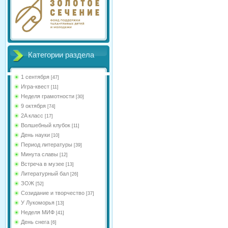
Категории раздела
1 сентября
[47]
Игра-квест
[11]
Неделя грамотности
[30]
9 октября
[74]
2A класс
[17]
Волшебный клубок
[11]
День науки
[10]
Период литературы
[39]
Минута славы
[12]
Встреча в музее
[13]
Литературный бал
[26]
ЗОЖ
[52]
Созидание и творчество
[37]
У Лукоморья
[13]
Неделя МИФ
[41]
День снега
[6]