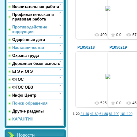
10.03.2016
14.
Воспитательная работа
sc25
Профилактическая и
правовая работа
Противодействие
коррупции
490
0.0
57
Одарённые дети
Наставничество
P1050218
P1050219
Охрана труда
Дорожная безопасность
ЕГЭ и ОГЭ
14.03.2016
14.
ФГОС
sc25
ФГОС ОВЗ
Инфо Центр
Поиск обращения
525
0.0
45
Другие разделы
1-20
21-40
41-60
61-80
81-100
101-120
КАРАНТИН
Новости