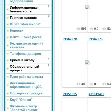
оздоровлении
10.03.2016
10.
Информационная
безопасность
sc25
Горячее питание
ФГИС "Моя школа"
597
0.0
53
Новости
Центр "Точка роста"
P1050270
P1050271
Независимая оценка
качества
Телефоны доверия
10.03.2016
10.
Прием в школу
Образовательный
sc25
процесс
План работы школы
Дистанционное
489
0.0
53
образование и ЦОС
Обращения граждан
P1050315
431019412
Клуб "Олимп"
Школьный театр
"Золотой ключик"