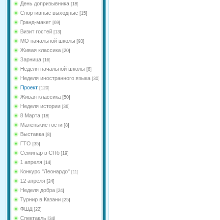
День допризывника
[18]
Спортивные выходные
[15]
Гранд-макет
[69]
Визит гостей
[13]
МО начальной школы
[93]
Живая классика
[20]
Зарница
[16]
Неделя начальной школы
[8]
Неделя иностранного языка
[30]
Проект
[120]
Живая классика
[50]
Неделя истории
[36]
8 Марта
[18]
Маленькие гости
[8]
Выставка
[8]
ГТО
[35]
Семинар в СПб
[19]
1 апреля
[14]
Конкурс "Леонардо"
[11]
12 апреля
[24]
Неделя добра
[24]
Турнир в Казани
[25]
ФШД
[22]
Спектакль
[34]