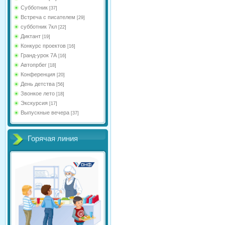
Субботник
[37]
Встреча с писателем
[29]
субботник 7кл
[22]
Диктант
[19]
Конкурс проектов
[16]
Гранд-урок 7А
[16]
Автопрбег
[18]
Конференция
[20]
День детства
[56]
Звонкое лето
[18]
Экскурсия
[17]
Выпускные вечера
[37]
Горячая линия