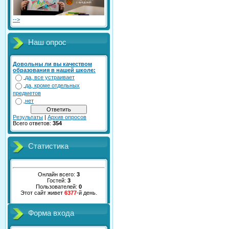
-->
Наш опрос
Довольны ли вы качеством
образования в нашей школе:
да, все устраивает
да, кроме отдельных
предметов
нет
Результаты
|
Архив опросов
Всего ответов:
354
Статистика
Онлайн всего:
3
Гостей:
3
Пользователей:
0
Этот сайт живет
6377
-й день.
Форма входа