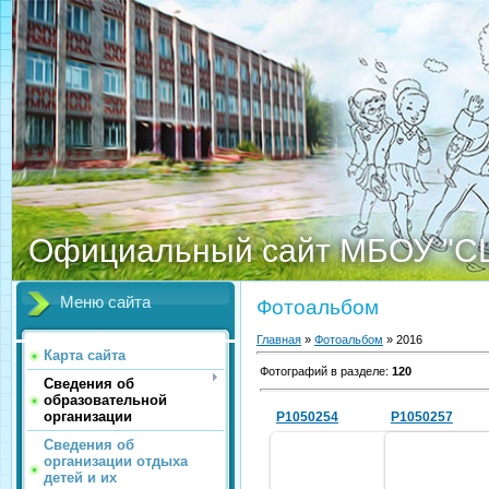
Официальный сайт МБОУ "С
Меню сайта
Фотоальбом
Главная
»
Фотоальбом
» 2016
Карта сайта
Фотографий в разделе
:
120
Сведения об
образовательной
организации
P1050254
P1050257
Сведения об
организации отдыха
детей и их