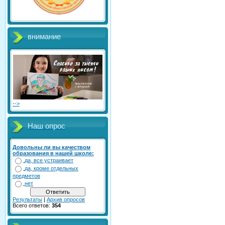
внимание
-->
Наш опрос
Довольны ли вы качеством
образования в нашей школе:
да, все устраивает
да, кроме отдельных
предметов
нет
Результаты
|
Архив опросов
Всего ответов:
354