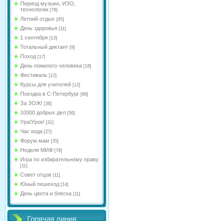
Период музыки, ИЗО,
технологии
[78]
Летний отдых
[45]
День здоровья
[11]
1 сентября
[13]
Тотальный диктант
[9]
Поход
[17]
День пожилого человека
[18]
Фестиваль
[12]
Курсы для учителей
[12]
Поездка в С-Петербург
[66]
За ЗОЖ!
[38]
10000 добрых дел
[56]
Ура!Урок!
[31]
Час кода
[27]
Форум мам
[35]
Неделя МИФ
[78]
Игра по избирательному праву
[11]
Совет отцов
[11]
Юный пешеход
[14]
День цвета и блеска
[11]
Горячая линия