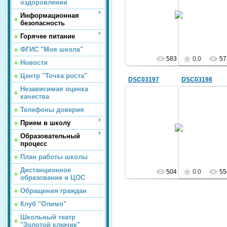
оздоровлении
24.04.2014
24.
Информационная
безопасность
sc25
Горячее питание
ФГИС "Моя школа"
583
0.0
57
Новости
Центр "Точка роста"
DSC03197
DSC03198
Независимая оценка
качества
Телефоны доверия
30.04.2014
30.
Прием в школу
Образовательный
sc25
процесс
План работы школы
Дистанционное
504
0.0
55
образование и ЦОС
Обращения граждан
Клуб "Олимп"
Школьный театр
"Золотой ключик"