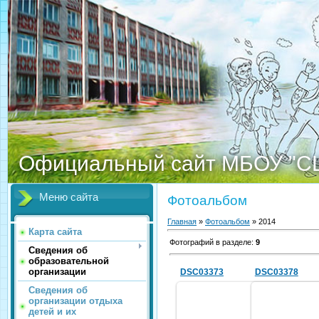
Официальный сайт МБОУ "С
Меню сайта
Фотоальбом
Главная
»
Фотоальбом
» 2014
Карта сайта
Фотографий в разделе
:
9
Сведения об
образовательной
организации
DSC03373
DSC03378
Сведения об
организации отдыха
детей и их