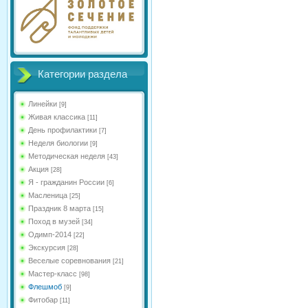
Категории раздела
Линейки
[9]
Живая классика
[11]
День профилактики
[7]
Неделя биологии
[9]
Методическая неделя
[43]
Акция
[28]
Я - гражданин России
[6]
Масленица
[25]
Праздник 8 марта
[15]
Поход в музей
[34]
Одимп-2014
[22]
Экскурсия
[28]
Веселые соревнования
[21]
Мастер-класс
[98]
Флешмоб
[9]
Фитобар
[11]