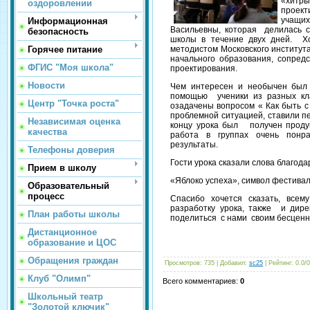
«хитр
оздоровлении
проек
учащи
Информационная
Васильевны, которая делилась 
безопасность
школы в течение двух дней. Хо
Горячее питание
методистом Московского институт
начального образования, сопред
ФГИС "Моя школа"
проектирования.
Новости
Чем интересен и необычен был 
помощью ученики из разных клас
Центр "Точка роста"
озадачены вопросом « Как быть с
проблемной ситуацией, ставили п
Независимая оценка
концу урока был получен продук
качества
работа в группах очень понра
результаты.
Телефоны доверия
Гости урока сказали слова благодар
Прием в школу
«Яблоко успеха», символ фестивал
Образовательный
процесс
Спасибо хочется сказать, всем
разработку урока, также и дире
План работы школы
поделиться с нами своим бесценн
Дистанционное
С уваже
образование и ЦОС
Обращения граждан
Просмотров
: 735 |
Добавил
:
sc25
|
Рейтинг
:
0.0
/
0
Клуб "Олимп"
Всего комментариев
:
0
Школьный театр
"Золотой ключик"