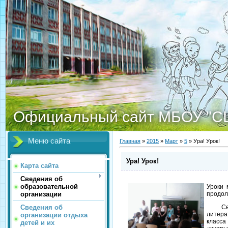
Официальный сайт МБОУ "С
Меню сайта
Главная
»
2015
»
Март
»
5
» Ура! Урок!
Ура! Урок!
Карта сайта
Сведения об
образовательной
Уроки 
организации
продол
Сведения об
Сегод
литер
организации отдыха
класс
детей и их