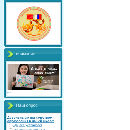
внимание
-->
Наш опрос
Довольны ли вы качеством
образования в нашей школе:
да, все устраивает
да, кроме отдельных