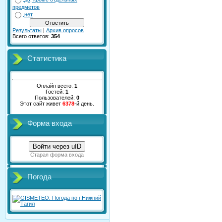
предметов
нет
Результаты
|
Архив опросов
Всего ответов:
354
Статистика
Онлайн всего:
1
Гостей:
1
Пользователей:
0
Этот сайт живет
6378
-й день.
Форма входа
Войти через uID
Старая форма входа
Погода