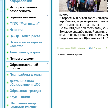
оздоровлении
Информационная
безопасность
похож.
Горячее питание
И взрослых и детей поразили акр
акробатики, а разыгрывали целое
ФГИС "Моя школа"
куполом цирка на трапециях.
Но любимцами для всех стали, кон
Новости
Большое спасибо нашей администр
памяти наших ребят. Всё было СУ
Центр "Точка роста"
Педагог-психолог Щеголькова Г.Н. 
Независимая оценка
качества
Просмотров
: 860 |
Добавил
:
sc25
|
Рейтинг
:
0.0
/
0
Телефоны доверия
Всего комментариев
:
0
Прием в школу
Образовательный
процесс
План работы школы
Дистанционное
образование и ЦОС
Обращения граждан
Клуб "Олимп"
Школьный театр
"Золотой ключик"