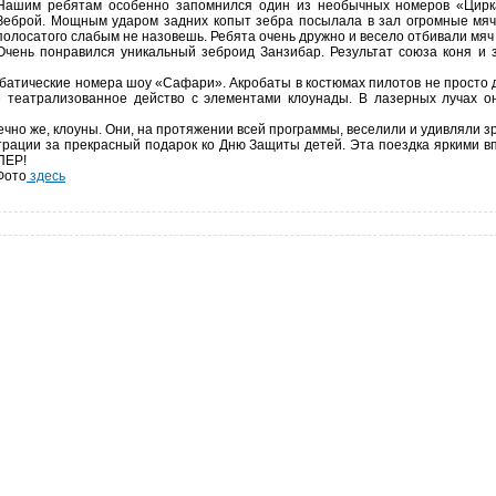
Нашим ребятам особенно запомнился один из необычных номеров «Цирк
Зеброй. Мощным ударом задних копыт зебра посылала в зал огромные мяч
полосатого слабым не назовешь. Ребята очень дружно и весело отбивали мяч
Очень понравился уникальный зеброид Занзибар. Результат союза коня и 
обатические номера шоу «Сафари». Акробаты в костюмах пилотов не просто 
 театрализованное действо с элементами клоунады. В лазерных лучах они
ечно же, клоуны. Они, на протяжении всей программы, веселили и удивляли з
ации за прекрасный подарок ко Дню Защиты детей. Эта поездка яркими вп
ПЕР!
Фото
здесь