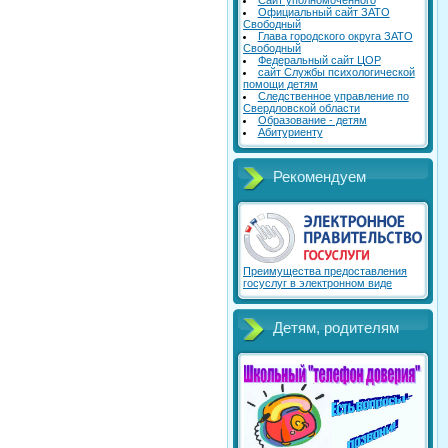
Сайт уполномоченного
Официальный сайт ЗАТО
Свободный
Глава городского округа ЗАТО
Свободный
Федеральный сайт ЦОР
сайт Службы психологической
помощи детям
Следственное управление по
Свердловской области
Образование - детям
Абитуриенту
Рекомендуем
Преимущества предоставления
госуслуг в электронном виде
Детям, родителям