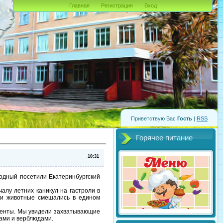
Главная
Регистрация
Вход
Приветствую Вас
Гость
|
RSS
Горячее питание
10:31
бодный посетили Екатеринбургский
алу летних каникул на гастроли в
 и животные смешались в едином
иненты. Мы увидели захватывающие
рами и верблюдами.