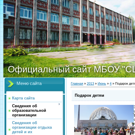
Официальный сайт МБОУ "С
Меню сайта
Главная
»
2013
»
Июнь
»
4
» Подарок дет
Подарок детям
Карта сайта
Сведения об
образовательной
организации
Сведения об
организации отдыха
детей и их