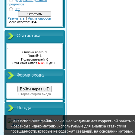
предметов
нет
Результаты
|
Архив опросов
Всего ответов:
354
Статистика
Онлайн всего:
1
Гостей:
1
Пользователей:
0
Этот сайт живет
6375
-й день.
Форма входа
Войти через uID
Старая форма входа
Погода
Сайт использует файлы cookie, необходимые для корректной работы с
и сервисы Яндекс-метрики, используемые для анализа статистики
посещаемости, которые не содержат сведений, на основании которых