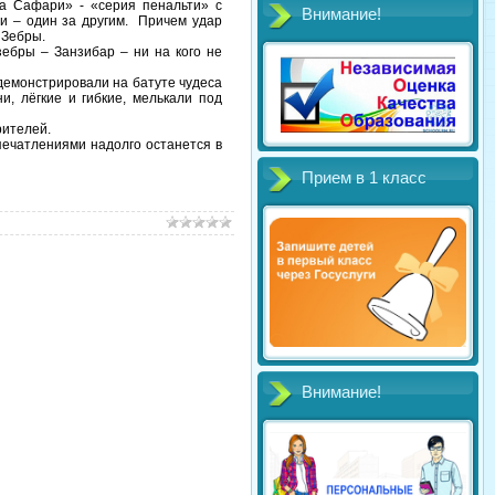
а Сафари» - «серия пенальти» с
Внимание!
и – один за другим. Причем удар
 Зебры.
зебры – Занзибар – ни на кого не
демонстрировали на батуте чудеса
, лёгкие и гибкие, мелькали под
рителей.
ечатлениями надолго останется в
Прием в 1 класс
Внимание!