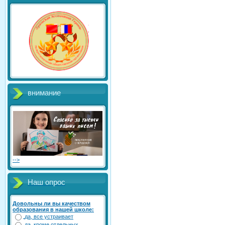
внимание
-->
Наш опрос
Довольны ли вы качеством
образования в нашей школе:
да, все устраивает
да, кроме отдельных