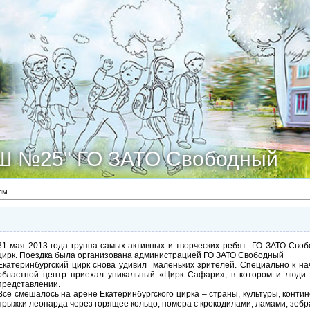
Ш №25" ГО ЗАТО Свободный
ям
31 мая 2013 года группа самых активных и творческих ребят ГО ЗАТО Сво
цирк. Поездка была организована администрацией ГО ЗАТО Свободный
Екатеринбургский цирк снова удивил маленьких зрителей. Специально к нач
областной центр приехал уникальный «Цирк Сафари», в котором и люди
представлении.
Все смешалось на арене Екатеринбургского цирка – страны, культуры, конт
прыжки леопарда через горящее кольцо, номера с крокодилами, ламами, зеб