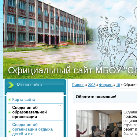
Официальный сайт МБОУ "С
Меню сайта
Главная
»
2023
»
Февраль
»
18
» Обратит
Обратите внимание!
Карта сайта
Сведения об
образовательной
Обучаю
организации
присое
социал
Сведения об
страна
организации отдыха
ребят п
детей и их
было п