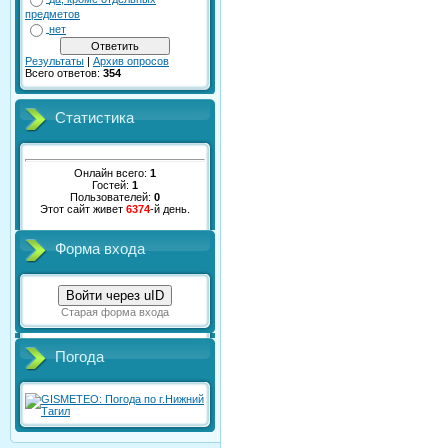
предметов
нет
Результаты
|
Архив опросов
Всего ответов:
354
Статистика
Онлайн всего:
1
Гостей:
1
Пользователей:
0
Этот сайт живет
6374
-й день.
Форма входа
Войти через uID
Старая форма входа
Погода