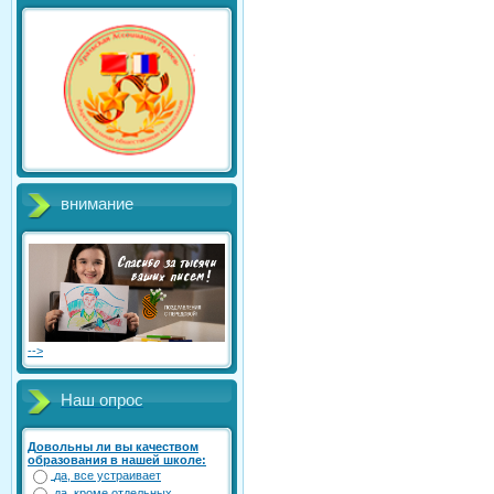
внимание
-->
Наш опрос
Довольны ли вы качеством
образования в нашей школе:
да, все устраивает
да, кроме отдельных