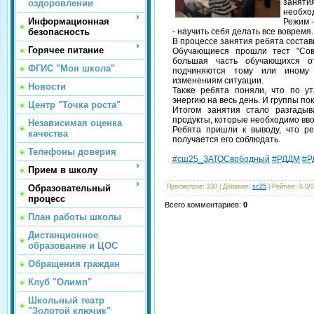
заняти
оздоровлении
необхо
Информационная
Режим -
безопасность
- научить себя делать все вовремя.
В процессе занятия ребята состав
Горячее питание
Обучающиеся прошли тест "Сова
большая часть обучающихся от
ФГИС "Моя школа"
подчиняются тому или иному 
изменениям ситуации.
Новости
Также ребята поняли, что по у
энергию на весь день. И группы п
Центр "Точка роста"
Итогом занятия стало разгады
продукты, которые необходимо вво
Независимая оценка
Ребята пришли к выводу, что ре
качества
получается его соблюдать.
Телефоны доверия
#сш25_ЗАТОСвободный
#РДДМ
#Р
Прием в школу
Образовательный
Просмотров
: 230 |
Добавил
:
sc25
|
Рейтинг
:
0.0
/
0
процесс
Всего комментариев
:
0
План работы школы
Дистанционное
образование и ЦОС
Обращения граждан
Клуб "Олимп"
Школьный театр
"Золотой ключик"