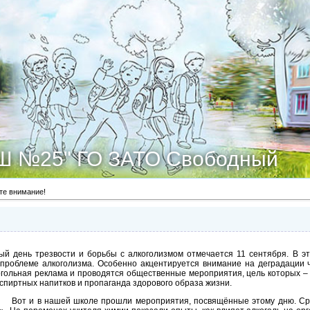
Ш №25" ГО ЗАТО Свободный
те внимание!
ый день трезвости и борьбы с алкоголизмом отмечается 11 сентября. В э
проблеме алкоголизма. Особенно акцентируется внимание на деградации ч
гольная реклама и проводятся общественные мероприятия, цель которых –
спиртных напитков и пропаганда здорового образа жизни.
 нашей школе прошли мероприятия, посвящённые этому дню. Среди 