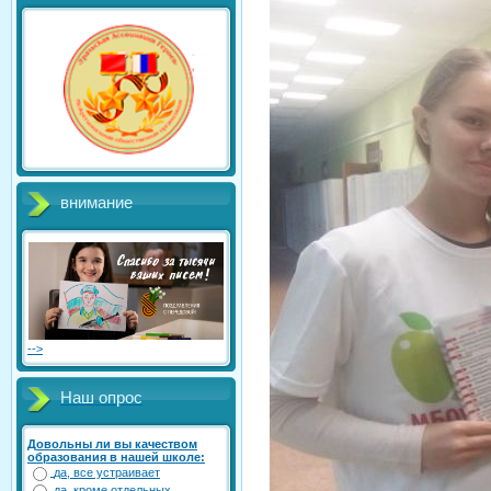
внимание
-->
Наш опрос
Довольны ли вы качеством
образования в нашей школе:
да, все устраивает
да, кроме отдельных