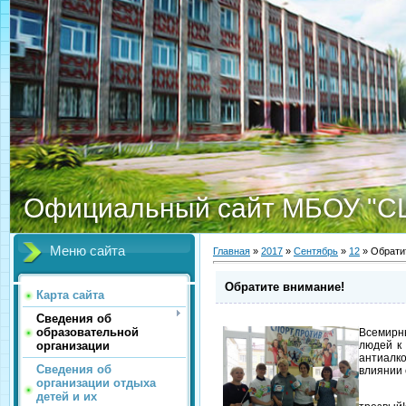
Официальный сайт МБОУ "С
Меню сайта
Главная
»
2017
»
Сентябрь
»
12
» Обрати
Обратите внимание!
Карта сайта
Сведения об
образовательной
Всемирн
организации
людей к 
антиалко
Сведения об
влиянии 
организации отдыха
Вот и в
детей и их