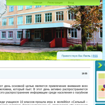
Главная
Регистрация
Вход
Приветствую Вас
Гость
|
RSS
19:55
тот день основной целью является привлечение внимания всех
еловека, который пьет. В этот день активно распространяется
 это распространение информации среди населения о пагубном
учащихся 10 классов прошла игра в волейбол «Сильный –