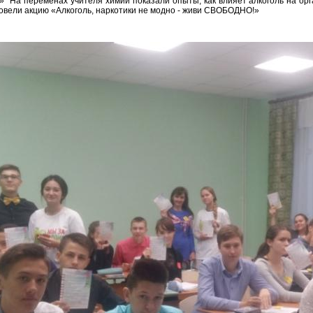
» На переменах учителя химии показали опыты, как влияет алкоголь на ор
вели акцию «Алкоголь, наркотики не модно - живи СВОБОДНО!»