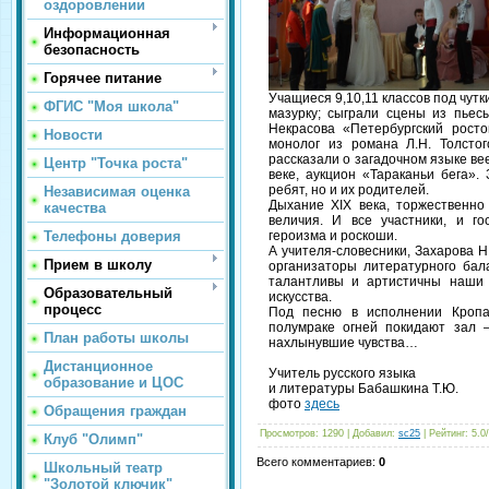
оздоровлении
Информационная
безопасность
Горячее питание
Учащиеся 9,10,11 классов под чутк
ФГИС "Моя школа"
мазурку; сыграли сцены из пьесы
Некрасова «Петербургский росто
Новости
монолог из романа Л.Н. Толсто
рассказали о загадочном языке вее
Центр "Точка роста"
веке, аукцион «Тараканьи бега».
ребят, но и их родителей.
Независимая оценка
Дыхание XIX века, торжественн
качества
величия. И все участники, и го
Телефоны доверия
героизма и роскоши.
А учителя-словесники, Захарова Н.
Прием в школу
организаторы литературного бала
талантливы и артистичны наши 
Образовательный
искусства.
процесс
Под песню в исполнении Кроп
полумраке огней покидают зал 
План работы школы
нахлынувшие чувства…
Дистанционное
Учитель русского языка
образование и ЦОС
и литературы Бабашкина Т.Ю.
фото
здесь
Обращения граждан
Просмотров
: 1290 |
Добавил
:
sc25
|
Рейтинг
:
5.0
/
Клуб "Олимп"
Всего комментариев
:
0
Школьный театр
"Золотой ключик"