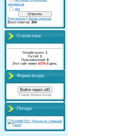
предметов
нет
Результаты
|
Архив опросов
Всего ответов:
354
Статистика
Онлайн всего:
1
Гостей:
1
Пользователей:
0
Этот сайт живет
6376
-й день.
Форма входа
Войти через uID
Старая форма входа
Погода