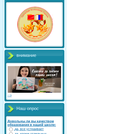
внимание
-->
Наш опрос
Довольны ли вы качеством
образования в нашей школе:
да, все устраивает
да, кроме отдельных