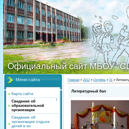
Официальный сайт МБОУ "С
Меню сайта
Главная
»
2012
»
Октябрь
»
31
» Литерат
Литературный бал
Карта сайта
Сведения об
образовательной
организации
Сведения об
организации отдыха
детей и их