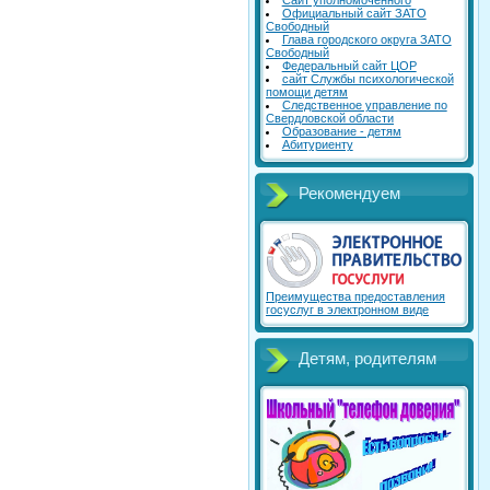
Сайт уполномоченного
Официальный сайт ЗАТО
Свободный
Глава городского округа ЗАТО
Свободный
Федеральный сайт ЦОР
сайт Службы психологической
помощи детям
Следственное управление по
Свердловской области
Образование - детям
Абитуриенту
Рекомендуем
Преимущества предоставления
госуслуг в электронном виде
Детям, родителям