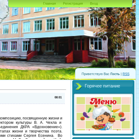
Главная
Регистрация
Вход
Приветствую Вас
Гость
|
RSS
Горячее питание
08:01
 композицию, посвященную жизни и
ектором культуры В. А. Чехла и
единения ДКРА «Вдохновение»).
апах жизни и творчества поэта.
ными стихами Сергея Есенина. Во