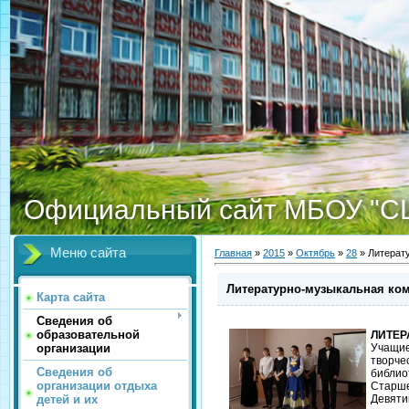
Официальный сайт МБОУ "С
Меню сайта
Главная
»
2015
»
Октябрь
»
28
» Литерат
Литературно-музыкальная ко
Карта сайта
Сведения об
образовательной
ЛИТЕР
организации
Учащие
творче
Сведения об
библио
организации отдыха
Старше
детей и их
Девяти