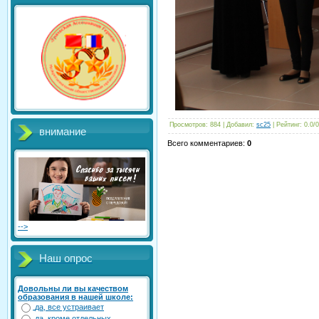
Просмотров
: 884 |
Добавил
:
sc25
|
Рейтинг
:
0.0
/
0
внимание
Всего комментариев
:
0
-->
Наш опрос
Довольны ли вы качеством
образования в нашей школе:
да, все устраивает
да, кроме отдельных