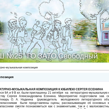
Ш №25" ГО ЗАТО Свободный
урно-музыкальная композиция
мпозиция
АТУРНО-МУЗЫКАЛЬНАЯ КОМПОЗИЦИЯ К ЮБИЛЕЮ СЕРГЕЯ ЕСЕНИНА
ся 9А и 9 В кл. были приглашены 21 октября на литературно-музыкальную
ству Сергея Александровича Есенина. Мероприятие подготовили зав. с
текарь О. А. Надеина (руководитель молодежного литературного объ
классникам были представлены сцены, рассказывающие об основных эт
классники смогли познакомиться как с знаменитыми, так и с малоизвест