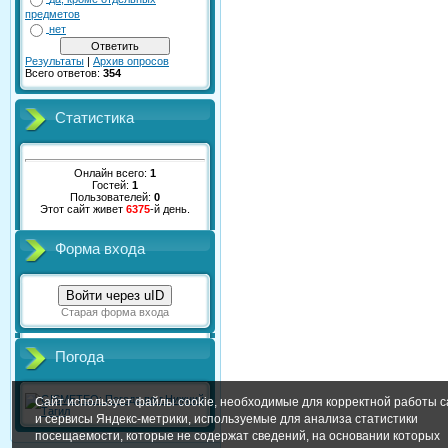
предметов
нет
Результаты
|
Архив опросов
Всего ответов:
354
Статистика
Онлайн всего:
1
Гостей:
1
Пользователей:
0
Этот сайт живет
6375
-й день.
Форма входа
Войти через uID
Старая форма входа
Погода
Сайт использует файлы cookie, необходимые для корректной работы с
и сервисы Яндекс-метрики, используемые для анализа статистики
посещаемости, которые не содержат сведений, на основании которых