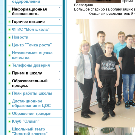
время 
оздоровлении
Воеводина.
Информационная
Большое спасибо за организацию 
безопасность
Классный руководитель 9 - В кла
Горячее питание
ФГИС "Моя школа"
Новости
Центр "Точка роста"
Независимая оценка
качества
Телефоны доверия
Прием в школу
Образовательный
процесс
План работы школы
Дистанционное
образование и ЦОС
Обращения граждан
Клуб "Олимп"
Школьный театр
"Золотой ключик"