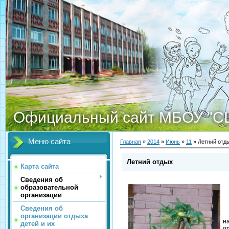
Официальный сайт МБОУ "С
Меню сайта
Главная
»
2014
»
Июнь
»
11
» Летний отд
Летний отдых
Карта сайта
Сведения об
образовательной
организации
Сведения об
Л
организации отдыха
н
детей и их
о