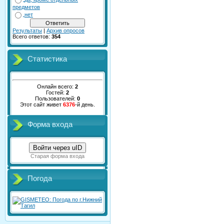
предметов
нет
Результаты
|
Архив опросов
Всего ответов:
354
Статистика
Онлайн всего:
2
Гостей:
2
Пользователей:
0
Этот сайт живет
6376
-й день.
Форма входа
Войти через uID
Старая форма входа
Погода