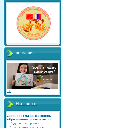
внимание
-->
Наш опрос
Довольны ли вы качеством
образования в нашей школе:
да, все устраивает
да, кроме отдельных