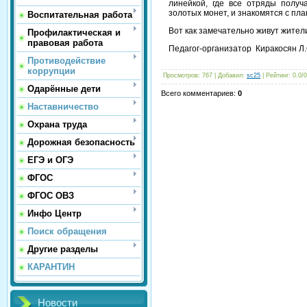
линейкой, где все отряды полу
золотых монет, и знакомятся с пл
Воспитательная работа
Вот как замечательно живут жите
Профилактическая и
правовая работа
Педагог-организатор Киракосян Л.
Противодействие
коррупции
Просмотров
: 767 |
Добавил
:
sc25
|
Рейтинг
:
0.0
/
0
Одарённые дети
Всего комментариев
:
0
Наставничество
Охрана труда
Дорожная безопасность
ЕГЭ и ОГЭ
ФГОС
ФГОС ОВЗ
Инфо Центр
Поиск обращения
Другие разделы
КАРАНТИН
Новости