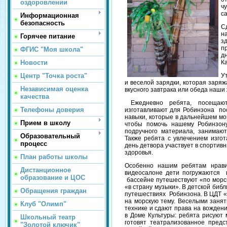
оздоровлении
ч
с
Информационная
безопасность
С
н
Горячее питание
з
п
ФГИС "Моя школа"
д
Новости
К
Центр "Точка роста"
У
и веселой зарядки, которая заряж
Независимая оценка
вкусного завтрака или обеда наши
качества
Ежедневно ребята, посещают 
Телефоны доверия
изготавливают для Робинзона пос
навыки, которые в дальнейшем мо
Прием в школу
чтобы помочь нашему Робинзон
подручного материала, занимаю
Образовательный
Также ребята с увлечением изго
процесс
день детвора участвует в спортивн
здоровья.
План работы школы
Особенно нашим ребятам нрави
Дистанционное
видеосалоне дети погружаются в
образование и ЦОС
бассейне путешествуют «по морс
«в страну музыки». В детской биб
Обращения граждан
путешествиях Робинзона. В ЦДТ 
на морскую тему. Веселыми заня
Клуб "Олимп"
технике и сдают права на вожден
в Доме Культуры: ребята рисуют 
Школьный театр
готовят театрализованное предс
"Золотой ключик"