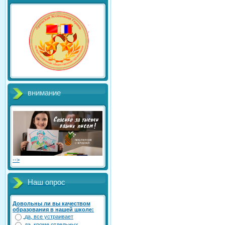
внимание
-->
Наш опрос
Довольны ли вы качеством
образования в нашей школе:
да, все устраивает
да, кроме отдельных