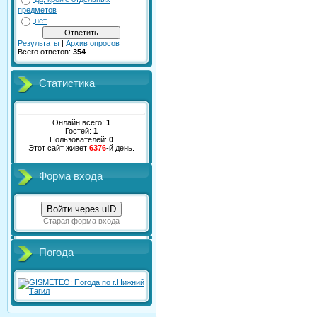
предметов
нет
Результаты
|
Архив опросов
Всего ответов:
354
Статистика
Онлайн всего:
1
Гостей:
1
Пользователей:
0
Этот сайт живет
6376
-й день.
Форма входа
Войти через uID
Старая форма входа
Погода