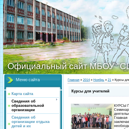
Официальный сайт МБОУ "С
Меню сайта
Главная
»
2014
»
Ноябрь
»
21
» Курсы дл
Курсы для учителей
Карта сайта
Сведения об
образовательной
КУРСЫ 
организации
Семинар
деятель
Сведения об
Главная
организации отдыха
заключа
детей и их
необхо