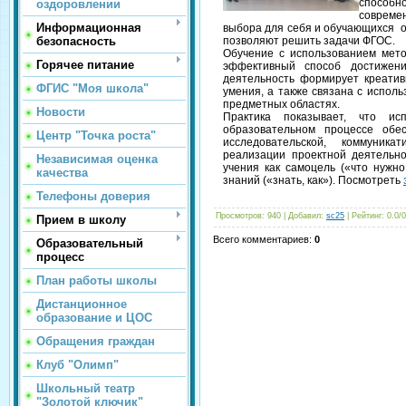
способно
оздоровлении
совреме
Информационная
выбора для себя и обучающихся о
безопасность
позволяют решить задачи ФГОС.
Обучение с использованием мето
Горячее питание
эффективный способ достижени
деятельность формирует креатив
ФГИС "Моя школа"
умения, а также связана с испол
предметных областях.
Новости
Практика показывает, что ис
образовательном процессе обе
Центр "Точка роста"
исследовательской, коммуникат
реализации проектной деятельн
Независимая оценка
учения как самоцель («что нужн
качества
знаний («знать, как»). Посмотреть
Телефоны доверия
Просмотров
: 940 |
Добавил
:
sc25
|
Рейтинг
:
0.0
/
0
Прием в школу
Всего комментариев
:
0
Образовательный
процесс
План работы школы
Дистанционное
образование и ЦОС
Обращения граждан
Клуб "Олимп"
Школьный театр
"Золотой ключик"