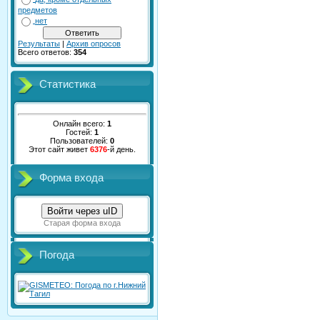
предметов
нет
Результаты
|
Архив опросов
Всего ответов:
354
Статистика
Онлайн всего:
1
Гостей:
1
Пользователей:
0
Этот сайт живет
6376
-й день.
Форма входа
Войти через uID
Старая форма входа
Погода