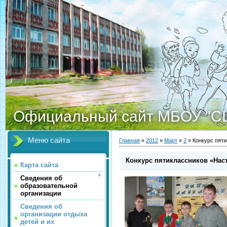
Официальный сайт МБОУ "С
Меню сайта
Главная
»
2012
»
Март
»
2
» Конкурс пят
Конкурс пятиклассников «Нас
Карта сайта
Сведения об
образовательной
организации
Сведения об
организации отдыха
детей и их