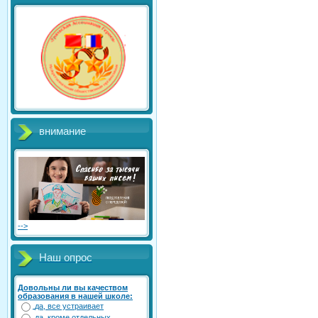
внимание
-->
Наш опрос
Довольны ли вы качеством
образования в нашей школе:
да, все устраивает
да, кроме отдельных