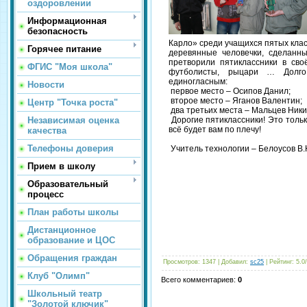
оздоровлении
Информационная
безопасность
Карло» среди учащихся пятых кла
Горячее питание
деревянные человечки, сделанн
претворили пятиклассники в сво
ФГИС "Моя школа"
футболисты, рыцари … Долго
единогласным:
Новости
первое место – Осипов Данил;
второе место – Яганов Валентин;
Центр "Точка роста"
два третьих места – Мальцев Ники
Независимая оценка
Дорогие пятиклассники! Это только
всё будет вам по плечу!
качества
Телефоны доверия
Учитель технологии – Белоусов В.
Прием в школу
Образовательный
процесс
План работы школы
Дистанционное
образование и ЦОС
Обращения граждан
Просмотров
: 1347 |
Добавил
:
sc25
|
Рейтинг
:
5.0
/
Клуб "Олимп"
Всего комментариев
:
0
Школьный театр
"Золотой ключик"