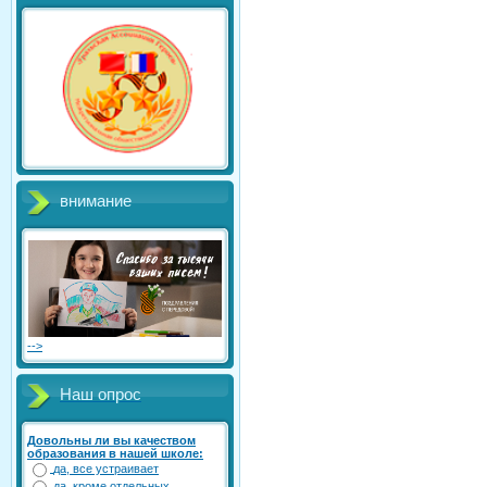
внимание
-->
Наш опрос
Довольны ли вы качеством
образования в нашей школе:
да, все устраивает
да, кроме отдельных