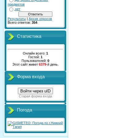
предметов
нет
Результаты
|
Архив опросов
Всего ответов:
354
Статистика
Онлайн всего:
1
Гостей:
1
Пользователей:
0
Этот сайт живет
6379
-й день.
Форма входа
Войти через uID
Старая форма входа
Погода