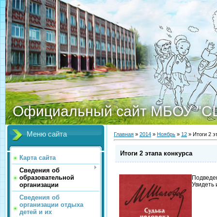
Официальный сайт МБОУ "С
Меню сайта
Главная
»
2014
»
Ноябрь
»
12
» Итоги 2 э
Итоги 2 этапа конкурса
Карта сайта
Сведения об
образовательной
Подведе
организации
Увидеть
Сведения об
организации отдыха
детей и их