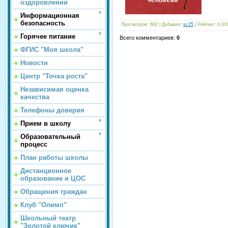
оздоровлении
Информационная
безопасность
Просмотров
: 682 |
Добавил
:
sc25
|
Рейтинг
:
0.0
/
0
Горячее питание
Всего комментариев
:
0
ФГИС "Моя школа"
Новости
Центр "Точка роста"
Независимая оценка
качества
Телефоны доверия
Прием в школу
Образовательный
процесс
План работы школы
Дистанционное
образование и ЦОС
Обращения граждан
Клуб "Олимп"
Школьный театр
"Золотой ключик"