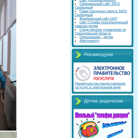
Сайт уполномоченного
Официальный сайт ЗАТО
Свободный
Глава городского округа ЗАТО
Свободный
Федеральный сайт ЦОР
сайт Службы психологической
помощи детям
Следственное управление по
Свердловской области
Образование - детям
Абитуриенту
Рекомендуем
Преимущества предоставления
госуслуг в электронном виде
Детям, родителям