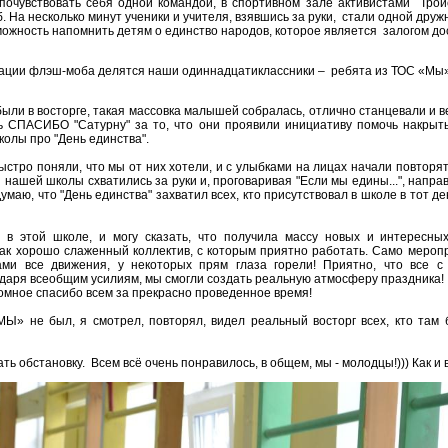
почувствовать себя одной командой, в спортивном зале активистами Трой
 На несколько минут ученики и учителя, взявшись за руки, стали одной дру
жность напомнить детям о единство народов, которое является залогом дос
ации флэш-моба делятся наши одиннадцатиклассники – ребята из ТОС «Мы»
были в восторге, такая массовка малышей собралась, отлично станцевали и в
ь СПАСИБО "Сатурну" за то, что они проявили инициативу помочь накрыть
олы про "День единства".
ыстро поняли, что мы от них хотели, и с улыбками на лицах начали повторят
и нашей школы схватились за руки и, проговаривая "Если мы едины...", напра
умаю, что "День единства" захватил всех, кто присутствовал в школе в тот де
в этой школе, и могу сказать, что получила массу новых и интересных
ак хорошо слаженный коллектив, с которым приятно работать. Само мероп
ами все движения, у некоторых прям глаза горели! Приятно, что все с
одаря всеобщим усилиям, мы смогли создать реальную атмосферу праздника!
омное спасибо всем за прекрасно проведенное время!
«МЫ» не был, я смотрел, повторял, видел реальный восторг всех, кто там 
 обстановку. Всем всё очень понравилось, в общем, мы - молодцы!))) Как и все