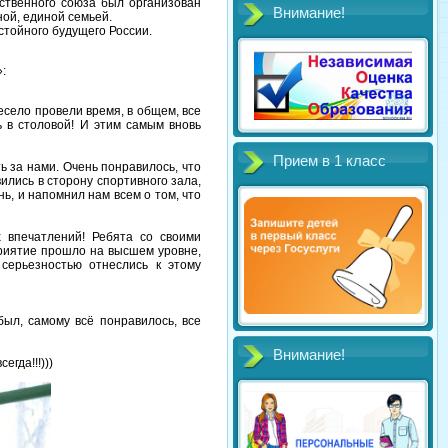
ственного союза был организован
Внимание!
жной, единой семьей.
тойного будущего России.
:
есело провели время, в общем, все
 в столовой! И этим самым вновь
Прием в 1 класс
ь за нами. Очень понравилось, что
вились в сторону спортивного зала,
нь, и напомнил нам всем о том, что
 впечатлений! Ребята со своими
риятие прошло на высшем уровне,
 серьезностью отнеслись к этому
был, самому всё понравилось, все
Внимание!
гда!!!)))