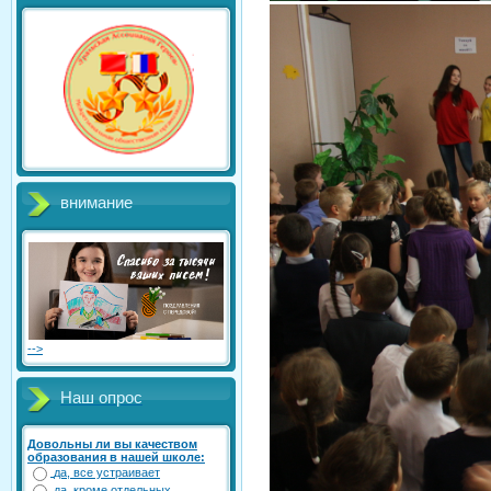
внимание
-->
Наш опрос
Довольны ли вы качеством
образования в нашей школе:
да, все устраивает
да, кроме отдельных