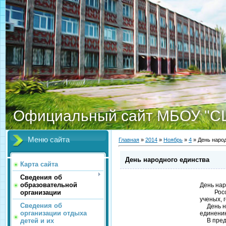
Официальный сайт МБОУ "С
Меню сайта
Главная
»
2014
»
Ноябрь
»
4
» День наро
День народного единства
Карта сайта
Сведения об
образовательной
День нар
организации
Россия 
ученых, 
Сведения об
День нар
организации отдыха
единению
детей и их
В преддв