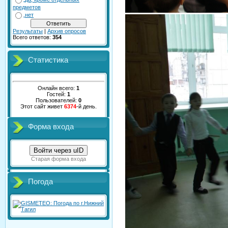
предметов
нет
Результаты
|
Архив опросов
Всего ответов:
354
Статистика
Онлайн всего:
1
Гостей:
1
Пользователей:
0
Этот сайт живет
6374
-й день.
Форма входа
Войти через uID
Старая форма входа
Погода