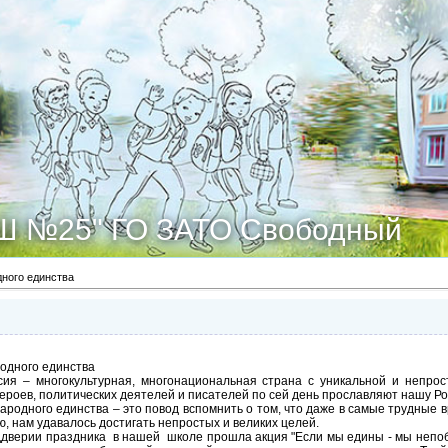
Ш №25" ГО ЗАТО Свободный
дного единства
одного единства
– многокультурная, многонациональная страна с уникальной и непрост
героев, политических деятелей и писателей по сей день прославляют нашу Ро
одного единства – это повод вспомнить о том, что даже в самые трудные в
, нам удавалось достигать непростых и великих целей.
ерии праздника в нашей школе прошла акция "Если мы едины - мы непобед