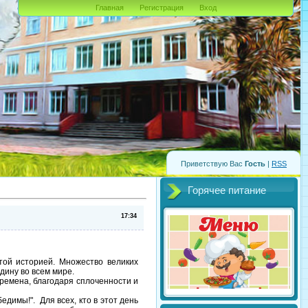
Главная
Регистрация
Вход
Приветствую Вас
Гость
|
RSS
Горячее питание
17:34
ой историей. Множество великих
дину во всем мире.
ремена, благодаря сплоченности и
имы!". Для всех, кто в этот день