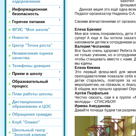
захотел 
оздоровлении
флэшмоб.
Информационная
Данная акция это ещё одна возмо
безопасность
Педагог-организатор Надеина О.А.
Горячее питание
Своими впечатлениями от организ
ФГИС "Моя школа"
Елена Бренинг
Мне все очень понравилось, дети 
Новости
супер! А еще я бы хотела сказат
напомнили детям и сотрудникам шк
Центр "Точка роста"
Валерия Чезганова
Все было очень здорово! Ребята б
Независимая оценка
не только ученики, но и сотрудник
качества
чтобы станцевать вместе с нами. Д
мы едины.
Телефоны доверия
Елена Кяжина
Это первый флеш-моб для меня 
Прием в школу
преподавателями показали себя к
детки старались, повторяя за н
Образовательный
мероприятию, не сбежали, и, благ
процесс
В общем, все прошло здорово! Огр
Артём Перфильев
План работы школы
Честно сказать, сам я в группе 
Дистанционное
молодцы - СПАСИБО!!!
Иринка Анкудинова
образование и ЦОС
Давайте почаще будем так разряжать
Обращения граждан
Клуб "Олимп"
Школьный театр
"Золотой ключик"