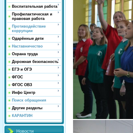
Воспитательная работа
Профилактическая и
правовая работа
Противодействие
коррупции
Одарённые дети
Наставничество
Охрана труда
Дорожная безопасность
ЕГЭ и ОГЭ
ФГОС
ФГОС ОВЗ
Инфо Центр
Поиск обращения
Другие разделы
КАРАНТИН
Новости