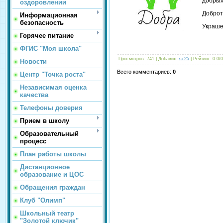
добрых
оздоровлении
Доброт
Информационная
безопасность
Украше
Горячее питание
ФГИС "Моя школа"
Просмотров
: 741 |
Добавил
:
sc25
|
Рейтинг
:
0.0
/
0
Новости
Всего комментариев
:
0
Центр "Точка роста"
Независимая оценка
качества
Телефоны доверия
Прием в школу
Образовательный
процесс
План работы школы
Дистанционное
образование и ЦОС
Обращения граждан
Клуб "Олимп"
Школьный театр
"Золотой ключик"