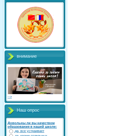
внимание
-->
Наш опрос
Довольны ли вы качеством
образования в нашей школе:
да, все устраивает
да, кроме отдельных