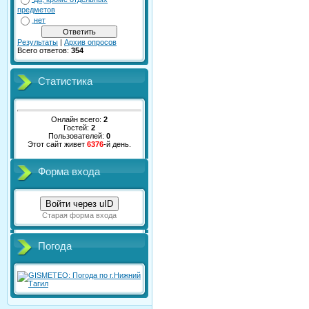
предметов
нет
Результаты
|
Архив опросов
Всего ответов:
354
Статистика
Онлайн всего:
2
Гостей:
2
Пользователей:
0
Этот сайт живет
6376
-й день.
Форма входа
Войти через uID
Старая форма входа
Погода