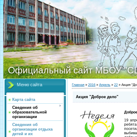
Официальный сайт МБОУ "С
Меню сайта
Главная
»
2016
»
Апрель
»
22
» Акция "До
Акция "Доброе дело"
Карта сайта
Сведения об
образовательной
Доброе
организации
19 ап
Сведения об
ребята
посети
организации отдыха
выбива
детей и их