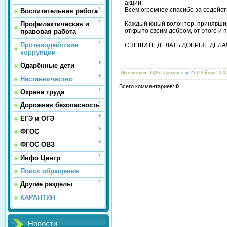
акции.
Всем огромное спасибо за содейств
Воспитательная работа
Профилактическая и
Каждый юный волонтер, принявший 
открыто своим добром, от этого и
правовая работа
Противодействие
СПЕШИТЕ ДЕЛАТЬ ДОБРЫЕ ДЕЛА
коррупции
Одарённые дети
Просмотров
: 1326 |
Добавил
:
sc25
|
Рейтинг
:
0.0
/
Наставничество
Всего комментариев
:
0
Охрана труда
Дорожная безопасность
ЕГЭ и ОГЭ
ФГОС
ФГОС ОВЗ
Инфо Центр
Поиск обращения
Другие разделы
КАРАНТИН
Новости