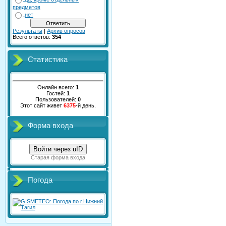
предметов
нет
Результаты
|
Архив опросов
Всего ответов:
354
Статистика
Онлайн всего:
1
Гостей:
1
Пользователей:
0
Этот сайт живет
6375
-й день.
Форма входа
Войти через uID
Старая форма входа
Погода