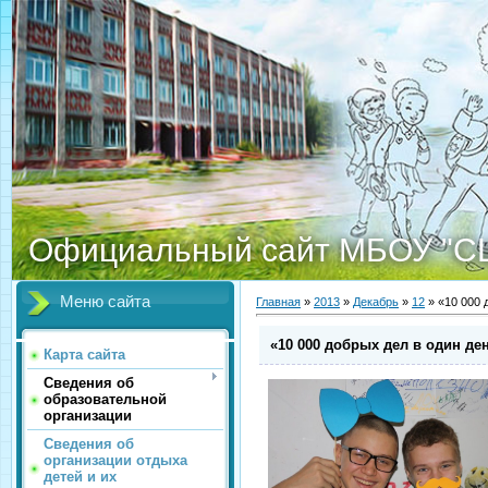
Официальный сайт МБОУ "С
Меню сайта
Главная
»
2013
»
Декабрь
»
12
» «10 000 
«10 000 добрых дел в один де
Карта сайта
Сведения об
образовательной
организации
Сведения об
организации отдыха
детей и их