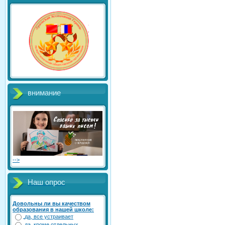
внимание
-->
Наш опрос
Довольны ли вы качеством
образования в нашей школе:
да, все устраивает
да, кроме отдельных