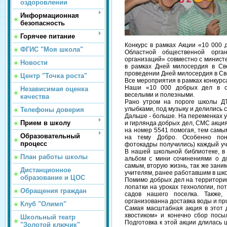
оздоровлении
Информационная
безопасность
Горячее питание
Конкурс в рамках Акции «10 000 
ФГИС "Моя школа"
Областной общественной орга
организаций» совместно с минист
Новости
в рамках Дней милосердия в Св
проведении Дней милосердия в Све
Центр "Точка роста"
Все мероприятия в рамках конкурс
Наши «10 000 добрых дел в од
Независимая оценка
веселыми и полезными.
качества
Рано утром на пороге школы Д
улыбками, под музыку и делились 
Телефоны доверия
Дальше - больше. На переменках у
Прием в школу
и гирлянда добрых дел, СМС акция
на номер 5541 помогая, тем самы
Образовательный
на тему Добро. Особенно пон
процесс
фотокадры получились) каждый уч
В нашей школьной библиотеке, в 
План работы школы
альбом с мини сочинениями о до
самым, вторую жизнь, так же зан
Дистанционное
учителям, ранее работавшим в шк
образование и ЦОС
Помимо добрых дел на территори
лопатки на уроках технологии, по
Обращения граждан
садов нашего поселка. Также
организованна доставка воды и п
Клуб "Олимп"
Самая масштабная акция в этот
хвостиком» и конечно сбор посы
Школьный театр
Подготовка к этой акции длилась 
"Золотой ключик"