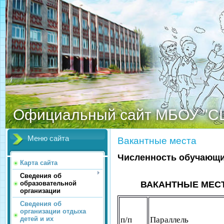
Официальный сайт МБОУ "С
Меню сайта
Вакантные места
Численность обучающ
Карта сайта
Сведения об
образовательной
ВАКАНТНЫЕ МЕСТА 
организации
Сведения об
организации отдыха
п/п
Параллель
детей и их