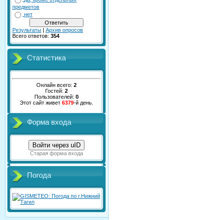
предметов
нет
Результаты
|
Архив опросов
Всего ответов:
354
Статистика
Онлайн всего:
2
Гостей:
2
Пользователей:
0
Этот сайт живет
6379
-й день.
Форма входа
Войти через uID
Старая форма входа
Погода