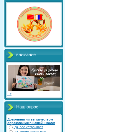
внимание
-->
Наш опрос
Довольны ли вы качеством
образования в нашей школе:
да, все устраивает
да, кроме отдельных