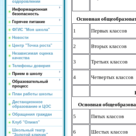
оздоровлении
Информационная
безопасность
Основная общеобразоват
Горячее питание
ФГИС "Моя школа"
1
Первых классов
Новости
Центр "Точка роста"
2
Вторых классов
Независимая оценка
качества
3
Третьих классов
Телефоны доверия
Прием в школу
4
Четвертых классов
Образовательный
процесс
План работы школы
Дистанционное
Основная общеобразова
образование и ЦОС
Обращения граждан
5
Пятых классов
Клуб "Олимп"
Школьный театр
6
Шестых классов
"Золотой ключик"