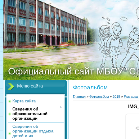
Официальный сайт МБОУ "С
Меню сайта
Фотоальбом
Главная
»
Фотоальбом
»
2019
»
Ярмарка 
Карта сайта
IMG
Сведения об
образовательной
организации
Сведения об
организации отдыха
детей и их