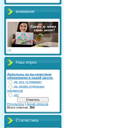
внимание
-->
Наш опрос
Довольны ли вы качеством
образования в нашей школе:
да, все устраивает
да, кроме отдельных
предметов
нет
Результаты
|
Архив опросов
Всего ответов:
354
Статистика