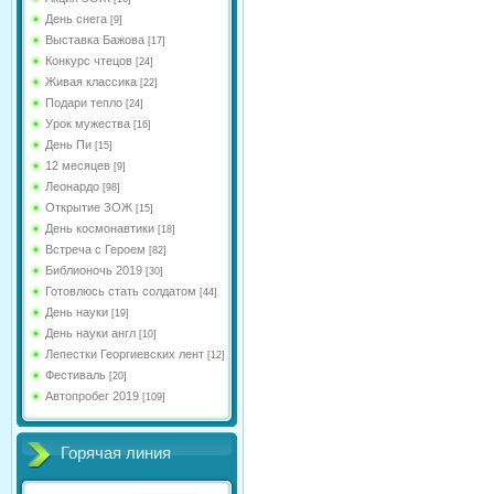
День снега
[9]
Выставка Бажова
[17]
Конкурс чтецов
[24]
Живая классика
[22]
Подари тепло
[24]
Урок мужества
[16]
День Пи
[15]
12 месяцев
[9]
Леонардо
[98]
Открытие ЗОЖ
[15]
День космонавтики
[18]
Встреча с Героем
[82]
Библионочь 2019
[30]
Готовлюсь стать солдатом
[44]
День науки
[19]
День науки англ
[10]
Лепестки Георгиевских лент
[12]
Фестиваль
[20]
Автопробег 2019
[109]
Горячая линия