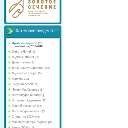
Категории раздела
Ярмарка кружков
[35]
учебный год 2018-2019
ВместеЯрче!
[53]
Лидеры Чтения
[59]
День чтения
[8]
День самоуправления
[16]
Лидерские сборы
[34]
Конкурс
[19]
Рисунки детей
[30]
Имени Карбышева
[17]
Литературный бал
[20]
Встреча с кадетами
[23]
Тропой открытий
[13]
Литературный квест
[5]
Открытие ЗОЖ
[46]
Математический турнир
[19]
Акция ЗОЖ
[16]