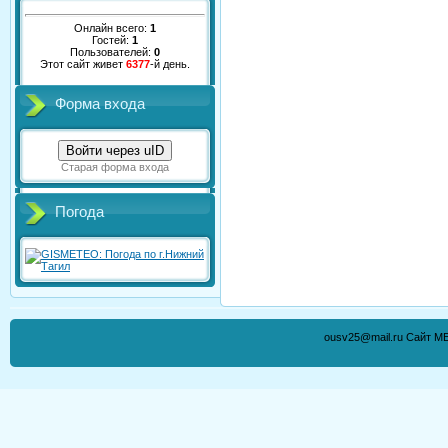
Онлайн всего:
1
Гостей:
1
Пользователей:
0
Этот сайт живет
6377
-й день.
Форма входа
Войти через uID
Старая форма входа
Погода
ousv25@mail.ru Сайт М