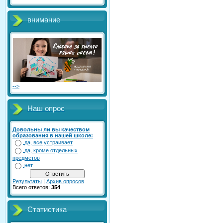
внимание
-->
Наш опрос
Довольны ли вы качеством
образования в нашей школе:
да, все устраивает
да, кроме отдельных
предметов
нет
Результаты
|
Архив опросов
Всего ответов:
354
Статистика