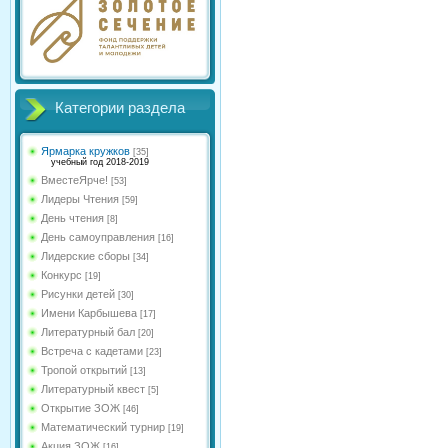
Категории раздела
Ярмарка кружков
[35]
учебный год 2018-2019
ВместеЯрче!
[53]
Лидеры Чтения
[59]
День чтения
[8]
День самоуправления
[16]
Лидерские сборы
[34]
Конкурс
[19]
Рисунки детей
[30]
Имени Карбышева
[17]
Литературный бал
[20]
Встреча с кадетами
[23]
Тропой открытий
[13]
Литературный квест
[5]
Открытие ЗОЖ
[46]
Математический турнир
[19]
Акция ЗОЖ
[16]