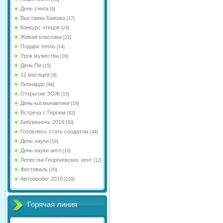
День снега
[9]
Выставка Бажова
[17]
Конкурс чтецов
[24]
Живая классика
[22]
Подари тепло
[24]
Урок мужества
[16]
День Пи
[15]
12 месяцев
[9]
Леонардо
[98]
Открытие ЗОЖ
[15]
День космонавтики
[18]
Встреча с Героем
[82]
Библионочь 2019
[30]
Готовлюсь стать солдатом
[44]
День науки
[19]
День науки англ
[10]
Лепестки Георгиевских лент
[12]
Фестиваль
[20]
Автопробег 2019
[109]
Горячая линия