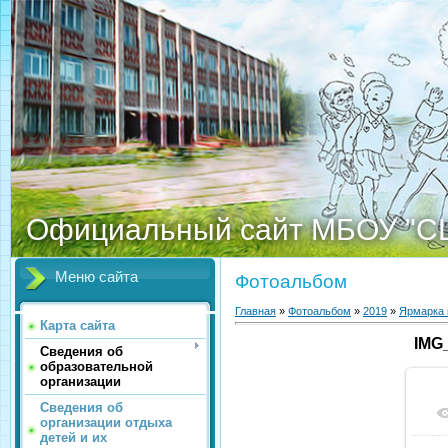
Официальный сайт МБОУ "С
Меню сайта
Фотоальбом
Главная
»
Фотоальбом
»
2019
»
Ярмарка 
Карта сайта
IMG
Сведения об
образовательной
организации
Сведения об
организации отдыха
детей и их