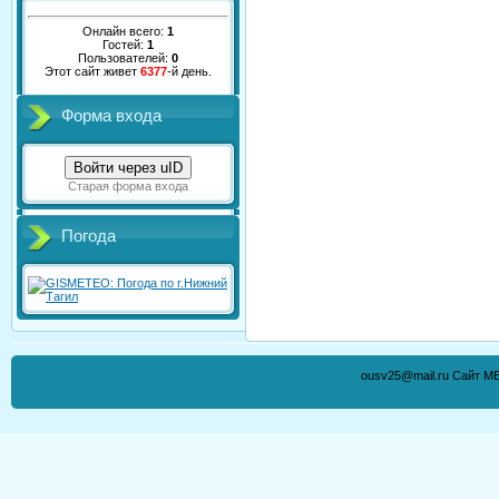
Онлайн всего:
1
Гостей:
1
Пользователей:
0
Этот сайт живет
6377
-й день.
Форма входа
Войти через uID
Старая форма входа
Погода
ousv25@mail.ru Сайт М