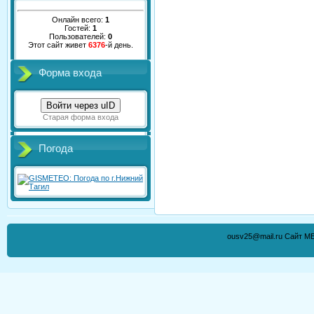
Онлайн всего:
1
Гостей:
1
Пользователей:
0
Этот сайт живет
6376
-й день.
Форма входа
Войти через uID
Старая форма входа
Погода
ousv25@mail.ru Сайт М