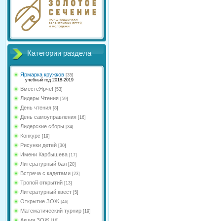
Категории раздела
Ярмарка кружков
[35]
учебный год 2018-2019
ВместеЯрче!
[53]
Лидеры Чтения
[59]
День чтения
[8]
День самоуправления
[16]
Лидерские сборы
[34]
Конкурс
[19]
Рисунки детей
[30]
Имени Карбышева
[17]
Литературный бал
[20]
Встреча с кадетами
[23]
Тропой открытий
[13]
Литературный квест
[5]
Открытие ЗОЖ
[46]
Математический турнир
[19]
Акция ЗОЖ
[16]