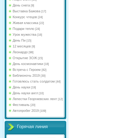
День снега
[9]
Выставка Бажова
[17]
Конкурс чтецов
[24]
Живая классика
[22]
Подари тепло
[24]
Урок мужества
[16]
День Пи
[15]
12 месяцев
[9]
Леонардо
[98]
Открытие ЗОЖ
[15]
День космонавтики
[18]
Встреча с Героем
[82]
Библионочь 2019
[30]
Готовлюсь стать солдатом
[44]
День науки
[19]
День науки англ
[10]
Лепестки Георгиевских лент
[12]
Фестиваль
[20]
Автопробег 2019
[109]
Горячая линия