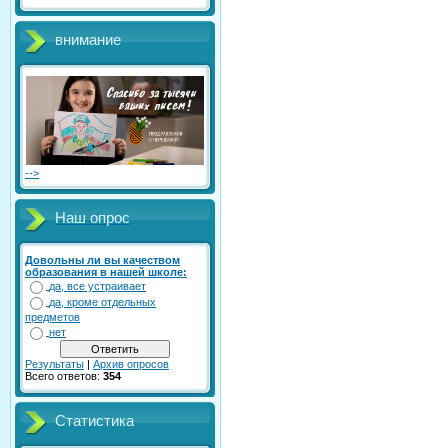
внимание
-->
Наш опрос
Довольны ли вы качеством
образования в нашей школе:
да, все устраивает
да, кроме отдельных
предметов
нет
Результаты
|
Архив опросов
Всего ответов:
354
Статистика