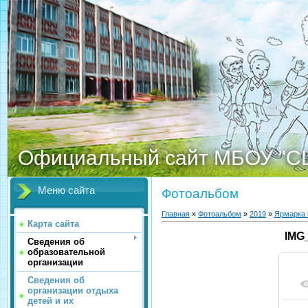
Официальный сайт МБОУ "С
Меню сайта
Фотоальбом
Главная
»
Фотоальбом
»
2019
»
Ярмарка 
Карта сайта
IMG
Сведения об
образовательной
организации
Сведения об
организации отдыха
детей и их