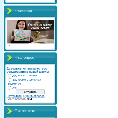
внимание
-->
Наш опрос
Довольны ли вы качеством
образования в нашей школе:
да, все устраивает
да, кроме отдельных
предметов
нет
Результаты
|
Архив опросов
Всего ответов:
354
Статистика