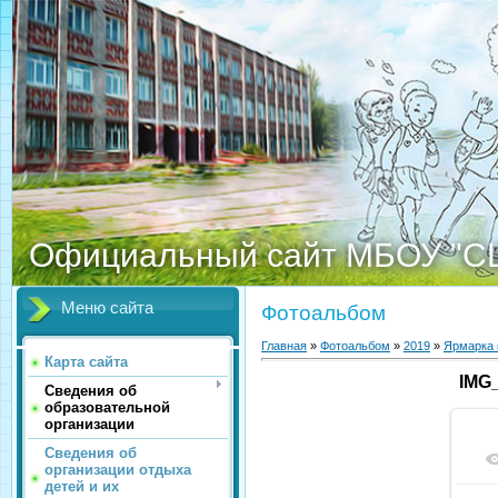
Официальный сайт МБОУ "С
Меню сайта
Фотоальбом
Главная
»
Фотоальбом
»
2019
»
Ярмарка 
Карта сайта
IMG
Сведения об
образовательной
организации
Сведения об
организации отдыха
детей и их