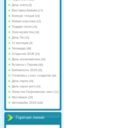
День снега
[9]
Выставка Бажова
[17]
Конкурс чтецов
[24]
Живая классика
[22]
Подари тепло
[24]
Урок мужества
[16]
День Пи
[15]
12 месяцев
[9]
Леонардо
[98]
Открытие ЗОЖ
[15]
День космонавтики
[18]
Встреча с Героем
[82]
Библионочь 2019
[30]
Готовлюсь стать солдатом
[44]
День науки
[19]
День науки англ
[10]
Лепестки Георгиевских лент
[12]
Фестиваль
[20]
Автопробег 2019
[109]
Горячая линия