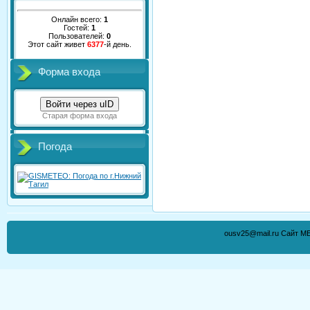
Онлайн всего:
1
Гостей:
1
Пользователей:
0
Этот сайт живет
6377
-й день.
Форма входа
Войти через uID
Старая форма входа
Погода
ousv25@mail.ru Сайт М