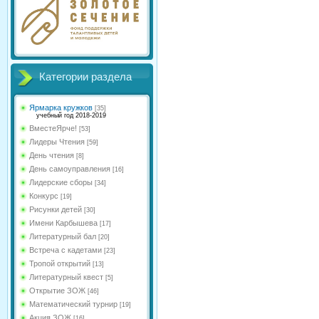
Категории раздела
Ярмарка кружков
[35]
учебный год 2018-2019
ВместеЯрче!
[53]
Лидеры Чтения
[59]
День чтения
[8]
День самоуправления
[16]
Лидерские сборы
[34]
Конкурс
[19]
Рисунки детей
[30]
Имени Карбышева
[17]
Литературный бал
[20]
Встреча с кадетами
[23]
Тропой открытий
[13]
Литературный квест
[5]
Открытие ЗОЖ
[46]
Математический турнир
[19]
Акция ЗОЖ
[16]