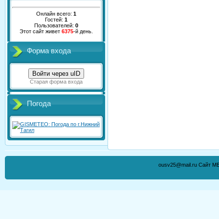
Онлайн всего:
1
Гостей:
1
Пользователей:
0
Этот сайт живет
6375
-й день.
Форма входа
Войти через uID
Старая форма входа
Погода
ousv25@mail.ru Сайт М