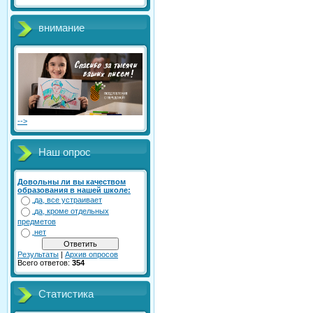
внимание
-->
Наш опрос
Довольны ли вы качеством
образования в нашей школе:
да, все устраивает
да, кроме отдельных
предметов
нет
Результаты
|
Архив опросов
Всего ответов:
354
Статистика