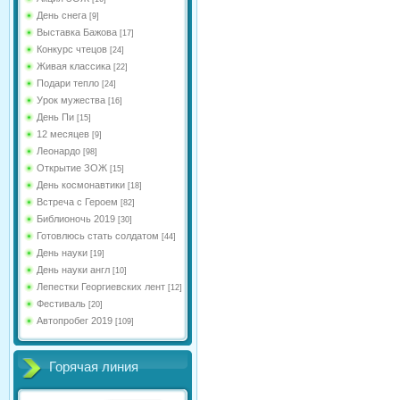
День снега
[9]
Выставка Бажова
[17]
Конкурс чтецов
[24]
Живая классика
[22]
Подари тепло
[24]
Урок мужества
[16]
День Пи
[15]
12 месяцев
[9]
Леонардо
[98]
Открытие ЗОЖ
[15]
День космонавтики
[18]
Встреча с Героем
[82]
Библионочь 2019
[30]
Готовлюсь стать солдатом
[44]
День науки
[19]
День науки англ
[10]
Лепестки Георгиевских лент
[12]
Фестиваль
[20]
Автопробег 2019
[109]
Горячая линия