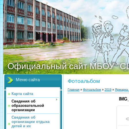
Официальный сайт МБОУ "С
Меню сайта
Фотоальбом
Главная
»
Фотоальбом
»
2019
»
Ярмарка 
Карта сайта
IMG
Сведения об
образовательной
организации
Сведения об
организации отдыха
детей и их