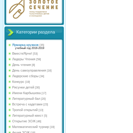
Категории раздела
Ярмарка кружков
[35]
учебный год 2018-2019
ВместеЯрче!
[53]
Лидеры Чтения
[59]
День чтения
[8]
День самоуправления
[16]
Лидерские сборы
[34]
Конкурс
[19]
Рисунки детей
[30]
Имени Карбышева
[17]
Литературный бал
[20]
Встреча с кадетами
[23]
Тропой открытий
[13]
Литературный квест
[5]
Открытие ЗОЖ
[46]
Математический турнир
[19]
Акция ЗОЖ
[16]