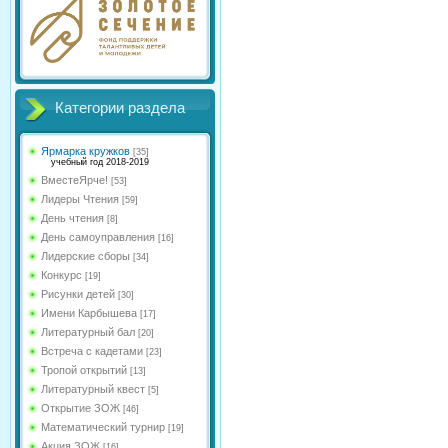
Категории раздела
Ярмарка кружков
[35]
учебный год 2018-2019
ВместеЯрче!
[53]
Лидеры Чтения
[59]
День чтения
[8]
День самоуправления
[16]
Лидерские сборы
[34]
Конкурс
[19]
Рисунки детей
[30]
Имени Карбышева
[17]
Литературный бал
[20]
Встреча с кадетами
[23]
Тропой открытий
[13]
Литературный квест
[5]
Открытие ЗОЖ
[46]
Математический турнир
[19]
Акция ЗОЖ
[16]