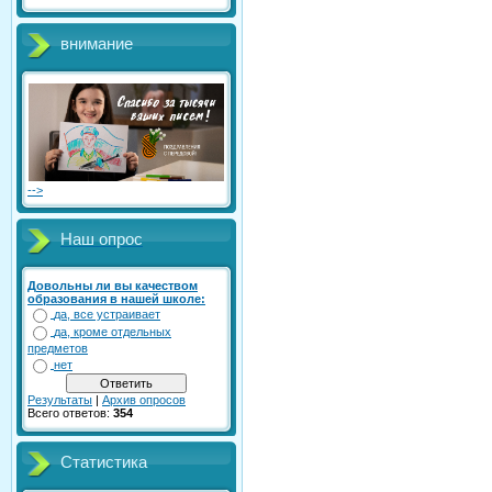
внимание
-->
Наш опрос
Довольны ли вы качеством
образования в нашей школе:
да, все устраивает
да, кроме отдельных
предметов
нет
Результаты
|
Архив опросов
Всего ответов:
354
Статистика