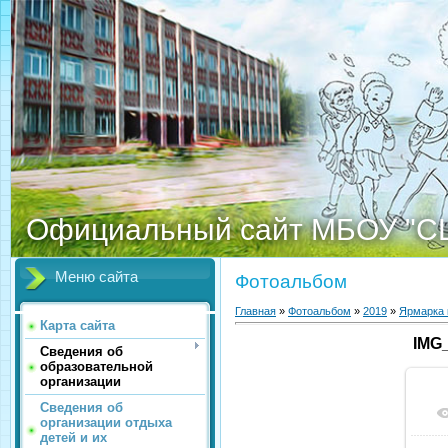
Официальный сайт МБОУ "С
Меню сайта
Фотоальбом
Главная
»
Фотоальбом
»
2019
»
Ярмарка 
Карта сайта
IMG
Сведения об
образовательной
организации
Сведения об
организации отдыха
детей и их