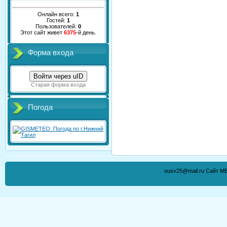
Онлайн всего:
1
Гостей:
1
Пользователей:
0
Этот сайт живет
6375
-й день.
Форма входа
Войти через uID
Старая форма входа
Погода
ousv25@mail.ru Сайт М