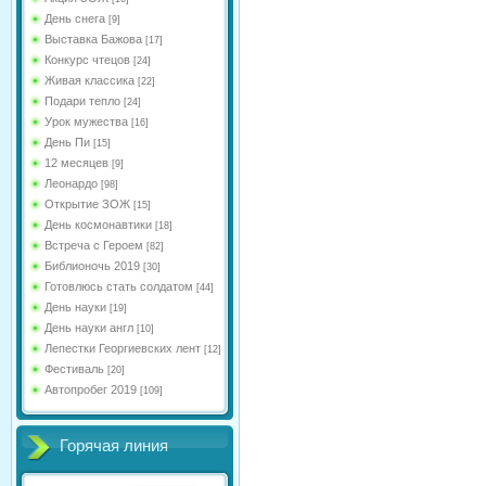
День снега
[9]
Выставка Бажова
[17]
Конкурс чтецов
[24]
Живая классика
[22]
Подари тепло
[24]
Урок мужества
[16]
День Пи
[15]
12 месяцев
[9]
Леонардо
[98]
Открытие ЗОЖ
[15]
День космонавтики
[18]
Встреча с Героем
[82]
Библионочь 2019
[30]
Готовлюсь стать солдатом
[44]
День науки
[19]
День науки англ
[10]
Лепестки Георгиевских лент
[12]
Фестиваль
[20]
Автопробег 2019
[109]
Горячая линия