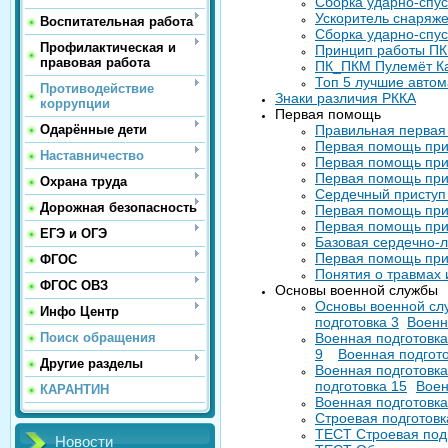
Сборка ударно-спус
Ускоритель снаряж
Воспитательная работа
Сборка ударно-спу
Профилактическая и
Принцип работы ПКМ
правовая работа
ПК_ПКМ Пулемёт Ка
Топ 5 лучшие автом
Противодействие
Знаки различия РККА
коррупции
Первая помощь
Одарённые дети
Правильная первая
Первая помощь при
Наставничество
Первая помощь при
Первая помощь при
Охрана труда
Сердечный приступ 
Дорожная безопасность
Первая помощь при
Первая помощь при
ЕГЭ и ОГЭ
Базовая сердечно-
Первая помощь при
ФГОС
Понятия о травмах 
ФГОС ОВЗ
Ос​​​​новы военной службы
Основы военной сл
Инфо Центр
подготовка 3
Военн
Поиск обращения
Военная подготовка
9
Военная подгото
Другие разделы
Военная подготовка
подготовка 15
Воен
КАРАНТИН
Военная подготовка
Строевая подготов
ТЕСТ Строевая под
Новости