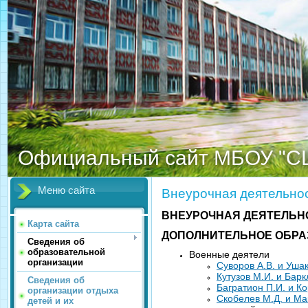
Официальный сайт МБОУ "С
Меню сайта
Внеурочная деятельно
ВНЕУРОЧНАЯ ДЕЯТЕЛЬН
Карта сайта
ДОПОЛНИТЕЛЬНОЕ ОБРА
Сведения об
образовательной
Военные деятели
организации
Суворов А.В. и Уша
Кутузов М.И. и Бар
Сведения об
Багратион П.И. и Ко
организации отдыха
Скобелев М.Д. и Ма
детей и их