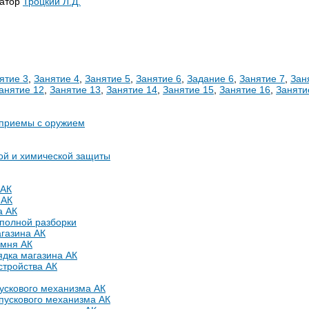
ратор
Троцкий Л.Д.
ятие 3
,
Занятие 4
,
Занятие 5
,
Занятие 6
,
Задание 6
,
Занятие 7
,
Зан
анятие 12
,
Занятие 13
,
Занятие 14
,
Занятие 15
,
Занятие 16
,
Заняти
 приемы с оружием
ой и химической защиты
 АК
 АК
а АК
еполной разборки
газина АК
емня АК
ядка магазина АК
стройства АК
ускового механизма АК
пускового механизма АК