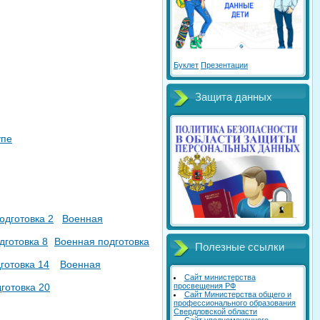
Буклет
Презентации
Защита данных
упе
одготовка 2
Военная
дготовка 8
Военная подготовка
Полезные ссылки
готовка 14
Военная
Сайт министерства
просвещения РФ
готовка 20
Сайт Министерства общего и
профессионального образования
Свердловской области