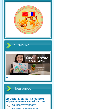
внимание
-->
Наш опрос
Довольны ли вы качеством
образования в нашей школе:
да, все устраивает
да, кроме отдельных