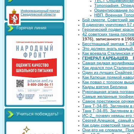
ТЕСТ Общевоински
Топография. Опреде
Ориентирование по 
Информационный портал
Свердловской области
НВП. Военная Топо
Бой смерти. Советский з
В одиночку уничтожил 57 
Горячая линия
Героический подвиг крас
42 советских танка проти
1976), записанного в 1965
Бесстрашный экипаж Т-34
Это должен знать каждый 
Как воевала Сталинская 
ГЕНЕРАЛ КАРБЫШЕВ _ 
Самая редкая модификаци
Как дрался под Сталингр
Один из лучших Снайпер 
Как Катюши прямой навод
Как повар с топором выш
Кадры взятия Берлина
Рукопашная атака пограни
Самые желанные трофеи н
Самое престижное оружие
Танк Т-34-85. Заглянем в
Танк Т-34-85. Заглянем в
Учиться побеждать!
ИС-2_ почему немцы его 
Сергей Алешков_ самый м
Как один советский танк 
Они его не сломали_ Под