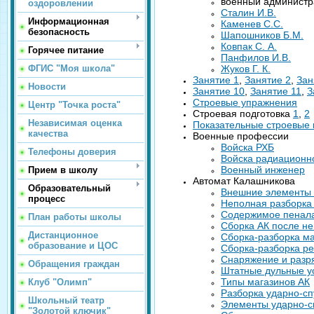
военный админист
оздоровлении
Сталин И.В.
Информационная
Каменев С.С.
безопасность
Шапошников Б.М.
Ковпак С. А.
Горячее питание
Панфилов И.В.
ФГИС "Моя школа"
Жуков Г. К.
Занятие 1
,
Занятие 2
,
Зан
Новости
Занятие 10
,
Занятие 11
,
З
Строевые упражнения
Центр "Точка роста"
Строевая подготовка
1
,
2
Независимая оценка
Показательные строевые
качества
Военные профессии
Войска РХБ
Телефоны доверия
Войска радиационн
Военный инженер
Прием в школу
Автомат Калашникова
Образовательный
Внешние элементы
процесс
Неполная разборка
Содержимое пенал
План работы школы
Сборка АК после н
Дистанционное
Сборка-разборка ма
образование и ЦОС
Сборка-разборка р
Снаряжение и разр
Обращения граждан
Штатные дульные у
Типы магазинов АК
Клуб "Олимп"
Разборка ударно-сп
Школьный театр
Элементы ударно-с
"Золотой ключик"