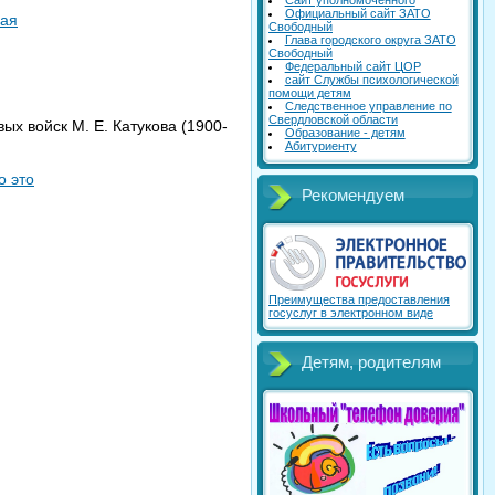
Сайт уполномоченного
Официальный сайт ЗАТО
ная
Свободный
Глава городского округа ЗАТО
Свободный
Федеральный сайт ЦОР
сайт Службы психологической
помощи детям
Следственное управление по
Свердловской области
х войск М. Е. Катукова (1900-
Образование - детям
Абитуриенту
о это
Рекомендуем
Преимущества предоставления
госуслуг в электронном виде
Детям, родителям