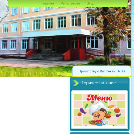
Главная
Регистрация
Вход
Приветствую Вас
Гость
|
RSS
Горячее питание