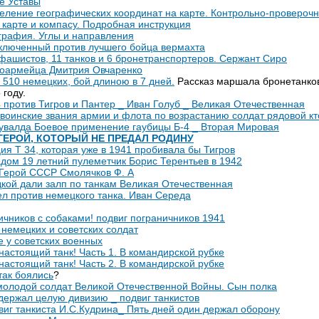
е Уставы
ление географических координат на карте. Контрольно-провероч
карте и компасу. Подробная инструкция
графия. Углы и направления
аключенный против лучшего бойца вермахта
фашистов, 11 танков и 6 бронетранспортеров. Сержант Сиро
ноармейца Дмитрия Овчаренко
в 510 немецких, бой длиною в 7 дней.
Рассказ маршала бронетанковы
 году.
 против Тигров и Пантер _ Иван Голуб _ Великая Отечественная
воинские звания армии и флота по возрастанию солдат рядовой кт
кувалда Боевое применение гаубицы Б-4 _ Вторая Мировая
ГЕРОЙ, КОТОРЫЙ НЕ ПРЕДАЛ РОДИНУ
я Т 34, которая уже в 1941 пробивала бы Тигров
адом 19 летний пулеметчик Борис Терентьев в 1942
Герой СССР Смолячков Ф. А
кой дали залп по танкам Великая Отечественная
ел против немецкого танка. Иван Середа
чников с собаками! подвиг пограничников 1941
емецких и советских солдат
 у советских военных
 настоящий танк! Часть 1. В командирской рубке
 настоящий танк! Часть 2. В командирской рубке
так боялись
?
олодой солдат Великой Отечественной Войны. Сын полка
сдержал целую дивизию _ подвиг танкистов
виг танкиста И.С.Кудрина_ Пять дней один держал оборону