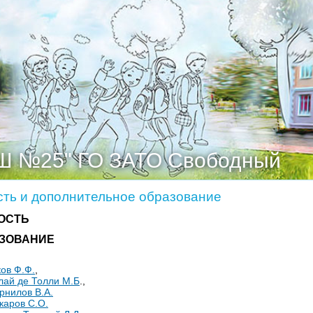
Ш №25" ГО ЗАТО Свободный
сть и дополнительное образование
ОСТЬ
ЗОВАНИЕ
ков Ф.Ф.
,
клай де Толли М.Б
.,
рнилов В.А.
каров С.О.