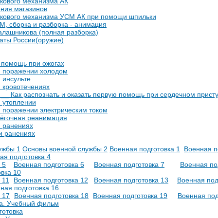
кового механизма АК
ения магазинов
скового механизма УСМ АК при помощи шпильки
, сборка и разборка - анимация
лашникова (полная разборка)
аты России(оружие)
 помощь при ожогах
 поражении холодом
 инсульте
 кровотечениях
__ Как распознать и оказать первую помощь при сердечном прист
 утоплении
 поражении электрическим током
лёгочная реанимация
 ранениях
и ранениях
ужбы 1
Основы военной службы 2
Военная подготовка 1
Военная п
ая подготовка 4
 5
Военная подготовка 6
Военная подготовка 7
Военная по
вка 10
 11
Военная подготовка 12
Военная подготовка 13
Военная под
ная подготовка 16
 17
Военная подготовка 18
Военная подготовка 19
Военная под
ка. Учебный фильм
готовка