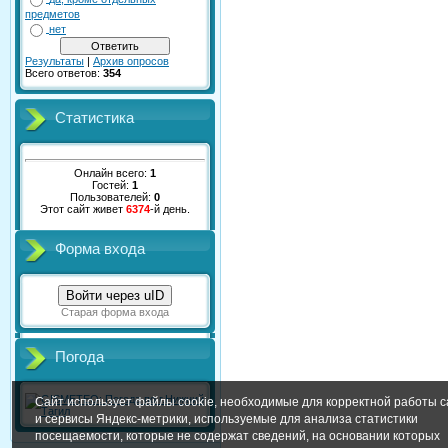
предметов
нет
Результаты
|
Архив опросов
Всего ответов:
354
Статистика
Онлайн всего:
1
Гостей:
1
Пользователей:
0
Этот сайт живет
6374
-й день.
Форма входа
Войти через uID
Старая форма входа
Погода
Сайт использует файлы cookie, необходимые для корректной работы с
и сервисы Яндекс-метрики, используемые для анализа статистики
посещаемости, которые не содержат сведений, на основании которых