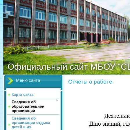
Официальный сайт МБОУ "С
Меню сайта
Отчеты о работе
Карта сайта
Сведения об
образовательной
организации
Сведения об
организации отдыха
детей и их