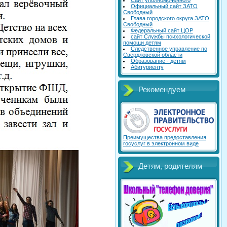
Сайт уполномоченного
Официальный сайт ЗАТО
Свободный
Глава городского округа ЗАТО
Свободный
Федеральный сайт ЦОР
сайт Службы психологической
помощи детям
Следственное управление по
Свердловской области
Образование - детям
Абитуриенту
Рекомендуем
Преимущества предоставления
госуслуг в электронном виде
Детям, родителям