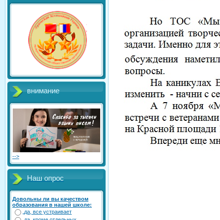
внимание
-->
Наш опрос
Довольны ли вы качеством
образования в нашей школе:
да, все устраивает
да, кроме отдельных