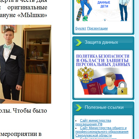
Буклет
Презентации
Защита данных
Полезные ссылки
Сайт министерства
просвещения РФ
Сайт Министерства общего и
профессионального образования
Свердловской области