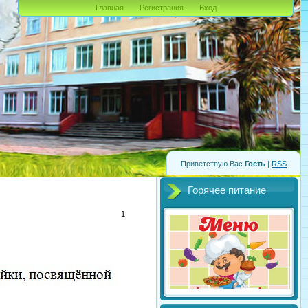
Главная
Регистрация
Вход
Приветствую Вас
Гость
|
RSS
Горячее питание
1