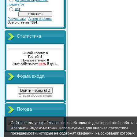
предметов
нет
Результаты
|
Архив опросов
Всего ответов:
354
Статистика
Онлайн всего:
8
Гостей:
8
Пользователей:
0
Этот сайт живет
6375
-й день.
Форма входа
Войти через uID
Старая форма входа
Погода
Сайт использует файлы cookie, необходимые для корректной работы с
и сервисы Яндекс-метрики, используемые для анализа статистики
посещаемости, которые не содержат сведений, на основании которых